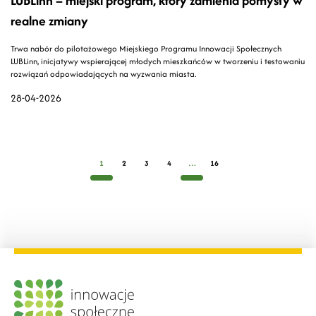
LUBLinn – miejski program, który zamienia pomysły w
realne zmiany
Trwa nabór do pilotażowego Miejskiego Programu Innowacji Społecznych
LUBLinn, inicjatywy wspierającej młodych mieszkańców w tworzeniu i testowaniu
rozwiązań odpowiadających na wyzwania miasta.
28-04-2026
1
2
3
4
…
16