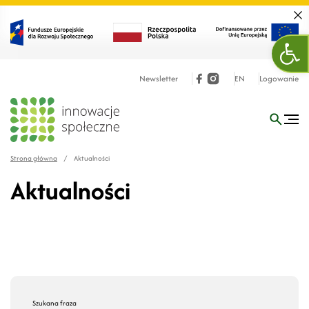
Zamk
Otw
Newsletter
EN
Logowanie
Strona główna
/
Aktualności
Aktualności
Szukana fraza