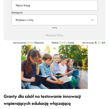
Kategoria
Wybierz z listy
Szukaj
Wyczyść filtry
Data
|
Nazwa
Siatka
|
Lista
8
|
32
|
64
Sortowanie:
Widok:
Na stronie:
Granty dla szkół na testowanie innowacji
wspierających edukację włączającą