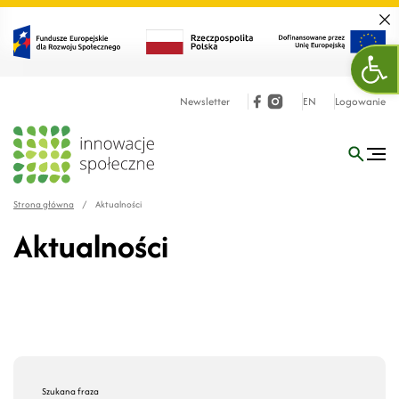
Zamk
Otw
Newsletter
EN
Logowanie
Strona główna
/
Aktualności
Aktualności
Szukana fraza