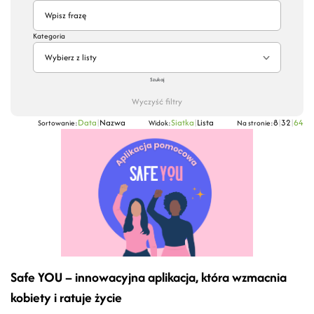
Kategoria
Wybierz z listy
Szukaj
Wyczyść filtry
Data
|
Nazwa
Siatka
|
Lista
8
|
32
|
64
Sortowanie:
Widok:
Na stronie:
Safe YOU – innowacyjna aplikacja, która wzmacnia
kobiety i ratuje życie