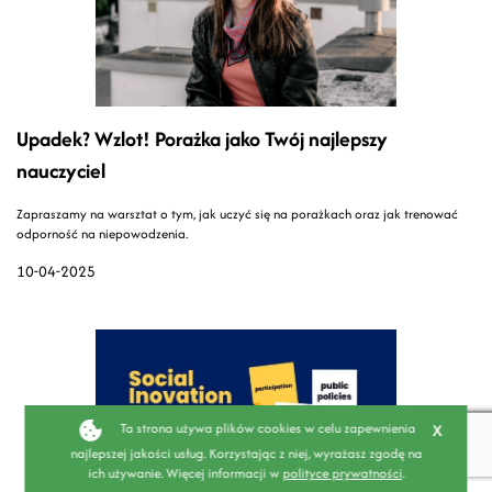
Upadek? Wzlot! Porażka jako Twój najlepszy
nauczyciel
Zapraszamy na warsztat o tym, jak uczyć się na porażkach oraz jak trenować
odporność na niepowodzenia.
10-04-2025
x
Ta strona używa plików cookies w celu zapewnienia
najlepszej jakości usług. Korzystając z niej, wyrażasz zgodę na
ich używanie. Więcej informacji w
polityce prywatności
.