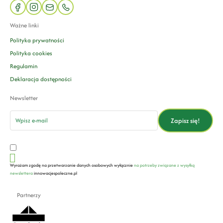
facebook
instagram
mail
phone
Ważne linki
Polityka prywatności
Polityka cookies
Regulamin
Deklaracja dostępności
Newsletter
email
Zapisz się!
Wyrażam zgodę na przetwarzanie danych osobowych wyłącznie
na potrzeby związane z wysyłką
newslettera
innowacjespoleczne.pl
Partnerzy