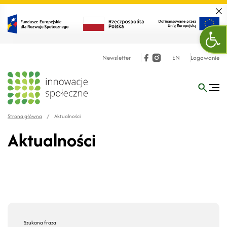
Zamk
Otw
Newsletter
EN
Logowanie
Strona główna
/
Aktualności
Aktualności
Szukana fraza