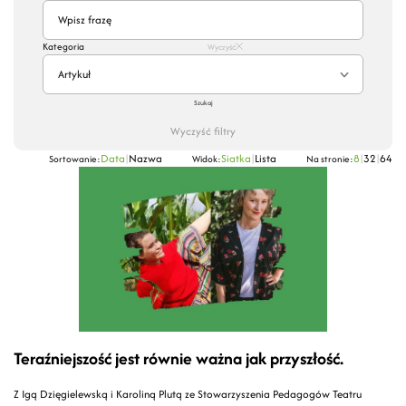
Kategoria
Wyczyść
Artykuł
Szukaj
Wyczyść filtry
Data
|
Nazwa
Siatka
|
Lista
8
|
32
|
64
Sortowanie:
Widok:
Na stronie:
Teraźniejszość jest równie ważna jak przyszłość.
Z Igą Dzięgielewską i Karoliną Plutą ze Stowarzyszenia Pedagogów Teatru