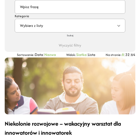
Kategoria
Wybierz z listy
Szukaj
Wyczyść filtry
Data
|
Nazwa
Siatka
|
Lista
8
|
32
|
64
Sortowanie:
Widok:
Na stronie:
Niekolonie rozwojowe – wakacyjny warsztat dla
innowatorów i innowatorek