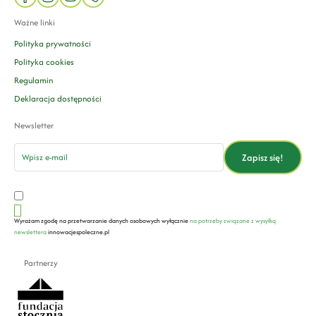
mail
phone
Ważne linki
Polityka prywatności
Polityka cookies
Regulamin
Deklaracja dostępności
Newsletter
email
Zapisz się!
Wyrażam zgodę na przetwarzanie danych osobowych wyłącznie
na potrzeby związane z wysyłką
newslettera
innowacjespoleczne.pl
Partnerzy