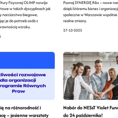
ltury Fizycznej OLIMP rozwija
Poznaj SYNERGIĘ Rikx – nowe nar
rtowe w takich dyscyplinach jak
dzięki któremu biznes i organizacj
zy narciarstwo biegowe,
społeczne w Warszawie wspólnie
ąc je do potrzeb osób z
realne zmiany.
prawnością wzroku.
27-10-2025
5
ię na różnorodność i
Nabór do NESsT Violet Fun
cę – jesienne warsztaty
do 24 października!