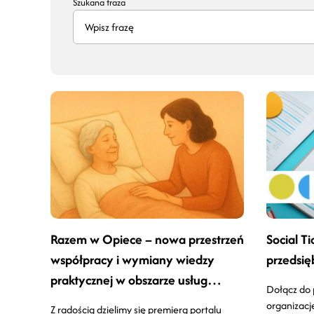
Szukana fraza
Razem w Opiece – nowa przestrzeń
Social T
współpracy i wymiany wiedzy
przedsię
praktycznej w obszarze usług
Dołącz do 
opiekuńczych
organizacj
Z radością dzielimy się premierą portalu