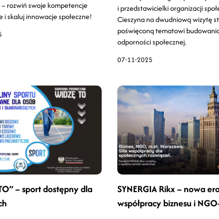
 – rozwiń swoje kompetencje
i przedstawicielki organizacji spo
 i skaluj innowacje społeczne!
Cieszyna na dwudniową wizytę st
poświęconą tematowi budowani
5
odporności społecznej.
07-11-2025
O” – sport dostępny dla
SYNERGIA Rikx – nowa er
ch
współpracy biznesu i NGO