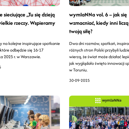
 sieciujące „Tu się dzieją
wymIaNNa vol. 6 – jak się
ielkie rzeczy. Wspieramy
wzmacniać, kiedy inni liczą
twoją siłę?
 na kolejne inspirujące spotkanie
Dwa dni rozmów, spotkań, inspirac
 które odbędzie się 16-17
różnych stron Polski przybyli ludzi
ka 2025 r. w Warszawie.
wierzą, że świat może działać lepi
jak wyglądało święto innowacji s
5
w Toruniu.
30-09-2025