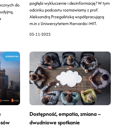
pogłębi wykluczenie i dezinformację? W tym
łecznych do
odcinku podcastu rozmawiamy z prof.
udyjną,
Aleksandrą Przegalińską współpracującą
a
m.in z Uniwersytetem Harvarda i MIT.
05-11-2025
a
Dostępność, empatia, zmiana –
-sów
dwudniowe spotkanie