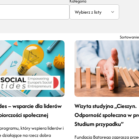
Kategoria
Wybierz z listy
Sortowanie
ides – wsparcie dla liderów
Wizyta studyjna „Cieszyn.
biorczości społecznej
Odporność społeczna w pr
Studium przypadku”
programu, który wspiera liderów i
e działające na rzecz dobra
Fundacja Batorego zaprasza przed