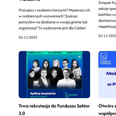
Związek Ku
sekcje spo
Pracujesz z osobami starszymi? Wspierasz ich
biathlon c
w codziennych wyzwaniach? Szukasz
dostosowuj
pomysłów na działania w swojej gminie lub
niepełnos
organizacji? To wydarzenie jest dla Ciebie!
03-11-202
05-11-2025
Trwa rekrutacja do Funduszu Sektor
Otwórz s
3.0
współpra