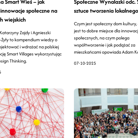
a Smart Wieś – jak
Społeczne Wynalazki odc. 
innowacje społeczne na
sztuce tworzenia lokalnego
h wiejskich
Czym jest społeczny dom kultury,
jest to dobre miejsce dla innowacj
Katarzyny Zajdy i Agnieszki
społecznych, na czym polega
j-Żyły to kompendium wiedzy o
współtworzenie i jak podążać za
ojektować i wdrażać na polskiej
mieszkańcami opowiada Adam Ka
cję Smart Villages wykorzystując
ign Thinking.
07-10-2025
5