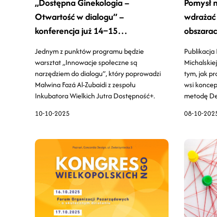
„Dostępna Ginekologia –
Pomysł n
Otwartość w dialogu” –
wdrażać 
konferencja już 14–15
obszarac
października!
Jednym z punktów programu będzie
Publikacja 
warsztat „Innowacje społeczne są
Michalskie
narzędziem do dialogu”, który poprowadzi
tym, jak pr
Malwina Fazá Al-Zubaidi z zespołu
wsi koncep
Inkubatora Wielkich Jutra Dostępność+.
metodę Des
10-10-2025
08-10-202