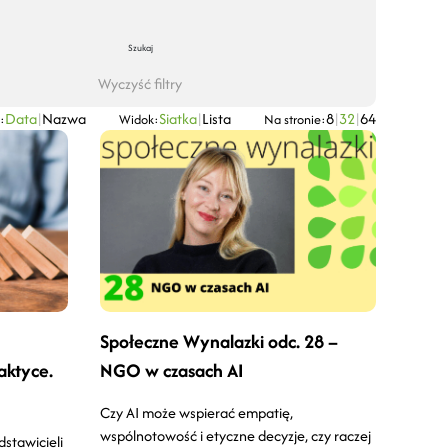
Szukaj
Wyczyść filtry
Data
|
Nazwa
Siatka
|
Lista
8
|
32
|
64
:
Widok:
Na stronie:
Społeczne Wynalazki odc. 28 –
aktyce.
NGO w czasach AI
Czy AI może wspierać empatię,
wspólnotowość i etyczne decyzje, czy raczej
stawicieli