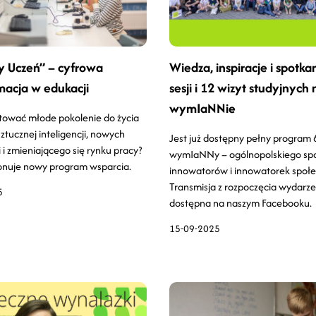
y Uczeń” – cyfrowa
Wiedza, inspiracje i spotka
macja w edukacji
sesji i 12 wizyt studyjnych 
wymIaNNie
tować młode pokolenie do życia
ztucznej inteligencji, nowych
Jest już dostępny pełny program 
 i zmieniającego się rynku pracy?
wymIaNNy – ogólnopolskiego sp
onuje nowy program wsparcia.
innowatorów i innowatorek społe
Transmisja z rozpoczęcia wydarze
5
dostępna na naszym Facebooku.
15-09-2025