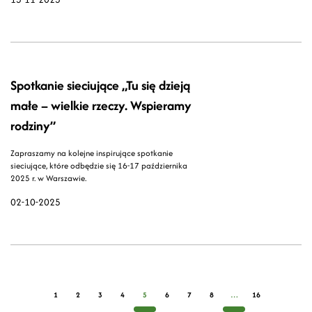
Spotkanie sieciujące „Tu się dzieją
małe – wielkie rzeczy. Wspieramy
rodziny”
Zapraszamy na kolejne inspirujące spotkanie
sieciujące, które odbędzie się 16-17 października
2025 r. w Warszawie.
02-10-2025
1
2
3
4
5
6
7
8
…
16