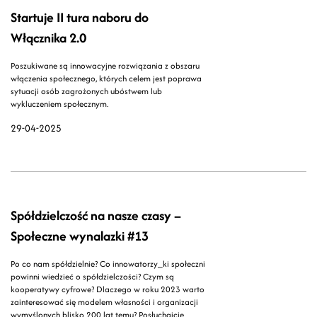
Startuje II tura naboru do
Włącznika 2.0
Poszukiwane są innowacyjne rozwiązania z obszaru
włączenia społecznego, których celem jest poprawa
sytuacji osób zagrożonych ubóstwem lub
wykluczeniem społecznym.
29-04-2025
Spółdzielczość na nasze czasy –
Społeczne wynalazki #13
Po co nam spółdzielnie? Co innowatorzy_ki społeczni
powinni wiedzieć o spółdzielczości? Czym są
kooperatywy cyfrowe? Dlaczego w roku 2023 warto
zainteresować się modelem własności i organizacji
wymyślonych blisko 200 lat temu? Posłuchajcie