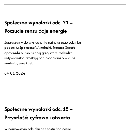
Społeczne wynalazki odc. 21 –
Poczucie sensu daje energię
Zapraszamy do wysłuchania najnowszego odcinka
podcastu Społeczne Wynalazki. Tomasz Gubała
opowiada o inspirującej grze, która rozbudza
indywidualną refleksję nad pytaniami o własne
wartości, sens i cel.
04-01-2024
Społeczne wynalazki odc. 18 –
Przyszłość: cyfrowa i otwarta
W najnowszym odcinku podcastu Społeczne