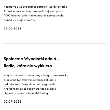
Rozmowa z Agatą Stafiej-Bartosik - ko-dyrektorką
Ashoki w Polsce - międzynarodowej sieci ponad
4000 innowatorów i innowatorek społecznych z
ponad 95 krajów świata.
29-08-2022
Społeczne Wynalazki odc. 4 –
Radio, które nie wyklucza
W tym odcinku rozmawiamy z Magdą Janczewską
oraz Anną Kwiatkowską, założycielkami i
redaktorkami SoVo - internetowego radia
tworzonego przez osoby starsze i osoby z
niepełnosprawnością intelektualną.
06-07-2022