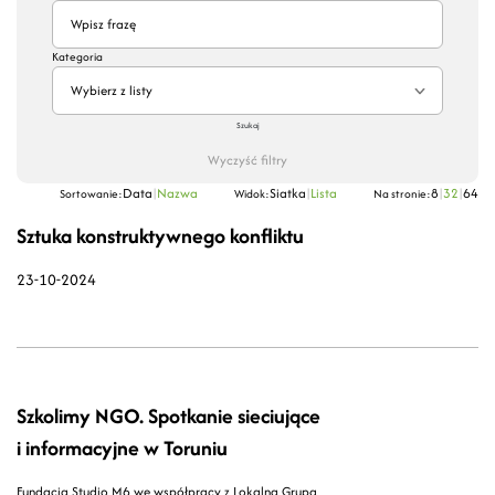
Kategoria
Wybierz z listy
Szukaj
Wyczyść filtry
Data
|
Nazwa
Siatka
|
Lista
8
|
32
|
64
Sortowanie:
Widok:
Na stronie:
Sztuka konstruktywnego konfliktu
23-10-2024
Szkolimy NGO. Spotkanie sieciujące
i informacyjne w Toruniu
Fundacja Studio M6 we współpracy z Lokalną Grupą