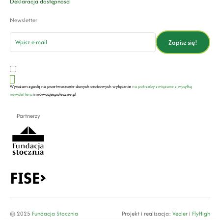
Deklaracja dostępności
Newsletter
email
Zapisz się!
Wyrażam zgodę na przetwarzanie danych osobowych wyłącznie
na potrzeby związane z wysyłką
newslettera
innowacjespoleczne.pl
Partnerzy
© 2025
Fundacja Stocznia
Projekt i realizacja:
Vecler
i
FlyHigh