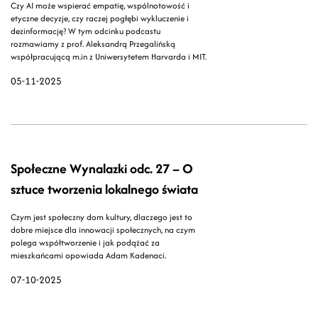
Czy AI może wspierać empatię, wspólnotowość i
etyczne decyzje, czy raczej pogłębi wykluczenie i
dezinformację? W tym odcinku podcastu
rozmawiamy z prof. Aleksandrą Przegalińską
współpracującą m.in z Uniwersytetem Harvarda i MIT.
05-11-2025
Społeczne Wynalazki odc. 27 – O
sztuce tworzenia lokalnego świata
Czym jest społeczny dom kultury, dlaczego jest to
dobre miejsce dla innowacji społecznych, na czym
polega współtworzenie i jak podążać za
mieszkańcami opowiada Adam Kadenaci.
07-10-2025