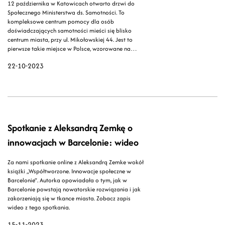
12 października w Katowicach otwarto drzwi do
Społecznego Ministerstwa ds. Samotności. To
kompleksowe centrum pomocy dla osób
doświadczających samotności mieści się blisko
centrum miasta, przy ul. Mikołowskiej 44. Jest to
pierwsze takie miejsce w Polsce, wzorowane na
sprawdzonych praktykach z Japonii i Anglii. Projekt
22-10-2023
realizowany jest przez Fundację Wolne miejsce we
współpracy z miastem Katowice.
Spotkanie z Aleksandrą Zemkę o
innowacjach w Barcelonie: wideo
Za nami spotkanie online z Aleksandrą Zemke wokół
książki „Współtworzone. Innowacje społeczne w
Barcelonie”. Autorka opowiadała o tym, jak w
Barcelonie powstają nowatorskie rozwiązania i jak
zakorzeniają się w tkance miasta. Zobacz zapis
wideo z tego spotkania.
15-11-2023