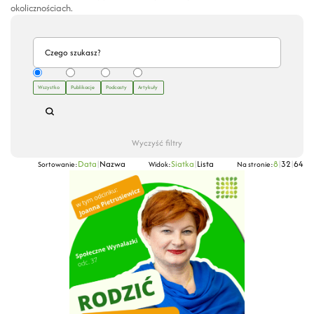
okolicznościach.
Wszystko
Publikacje
Podcasty
Artykuły
Wyczyść filtry
Data
|
Nazwa
Siatka
|
Lista
8
|
32
|
64
Sortowanie:
Widok:
Na stronie: