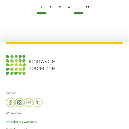
1
2
3
4
…
23
Kontakt
facebook
instagram
mail
phone
Ważne linki
Polityka prywatności