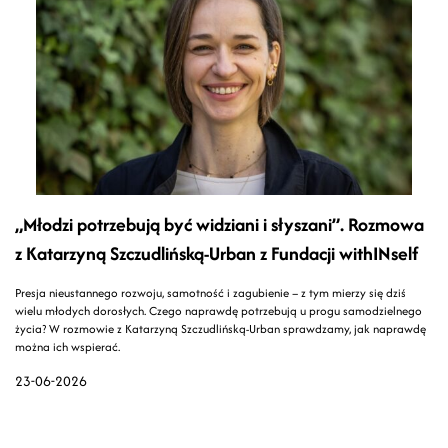
„Młodzi potrzebują być widziani i słyszani”. Rozmowa
z Katarzyną Szczudlińską-Urban z Fundacji withINself
Presja nieustannego rozwoju, samotność i zagubienie – z tym mierzy się dziś
wielu młodych dorosłych. Czego naprawdę potrzebują u progu samodzielnego
życia? W rozmowie z Katarzyną Szczudlińską-Urban sprawdzamy, jak naprawdę
można ich wspierać.
23-06-2026