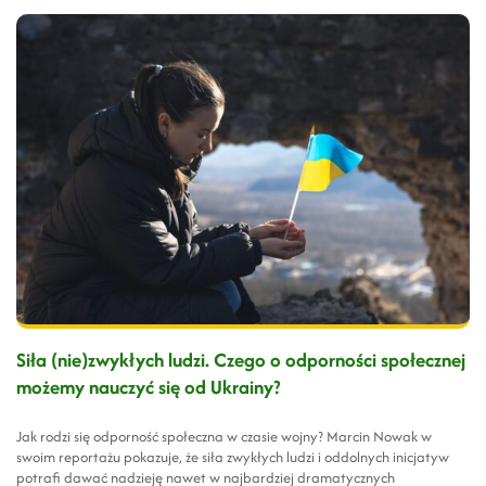
Siła (nie)zwykłych ludzi. Czego o odporności społecznej
możemy nauczyć się od Ukrainy?
Jak rodzi się odporność społeczna w czasie wojny? Marcin Nowak w
swoim reportażu pokazuje, że siła zwykłych ludzi i oddolnych inicjatyw
potrafi dawać nadzieję nawet w najbardziej dramatycznych