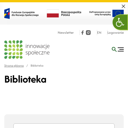
Zamk
Otw
Newsletter
EN
Logowanie
Strona główna
/
Biblioteka
Biblioteka