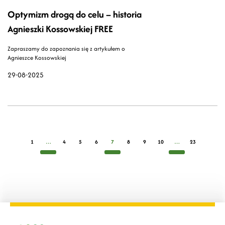
Optymizm drogą do celu – historia
Agnieszki Kossowskiej FREE
Zapraszamy do zapoznania się z artykułem o
Agnieszce Kossowskiej
29-08-2025
1
…
4
5
6
7
8
9
10
…
23