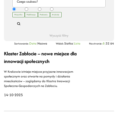
Wszystko
Publikacje
Podcasty
Artykuły
Wyczyść filtry
Data
|
Nazwa
Siatka
|
Lista
8
|
32
|
64
Sortowanie:
Widok:
Na stronie:
Klaster Zabłocie – nowe miejsce dla
innowacji społecznych
W Krakowie istnieje miejsce przyjazne innowacjom
społecznym oraz otwarte na pomysły i działania
mieszkańców – zaglądamy do Klastra Innowacji
Społeczno-Gospodarczych na Zabłociu.
14-10-2025