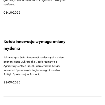
gotowego scenariusza, za to z ogromnym kredytem
zaufania.
01-10-2025
Każda innowacja wymaga zmiany
myślenia
Jak wygląda świat innowacji społecznych z okien
poznańskiego „Okrąglaka”, czyli rozmowa z
Agnieszką Gentsch-Piasek, kierowniczką Działu
Innowacji Społecznych Regionalnego Ośrodka
Polityki Społecznej w Poznaniu.
22-09-2025