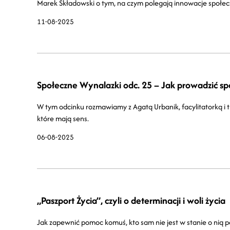
Marek Składowski o tym, na czym polegają innowacje społeczn
11-08-2025
Społeczne Wynalazki odc. 25 – Jak prowadzić sp
W tym odcinku rozmawiamy z Agatą Urbanik, facylitatorką i t
które mają sens.
06-08-2025
„Paszport Życia”, czyli o determinacji i woli życia
Jak zapewnić pomoc komuś, kto sam nie jest w stanie o nią pop