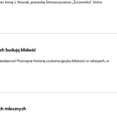
zez Annę J. Nowak, prezeskę Stowarzyszenia „Żurawinka”, która
uch budują bliskość
ieobecna? Poznajcie historię szukania języka bliskości w relacjach, w
ach mlecznych