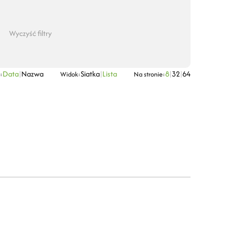
Wyczyść filtry
Data
|
Nazwa
Siatka
|
Lista
8
|
32
|
64
:
Widok:
Na stronie: