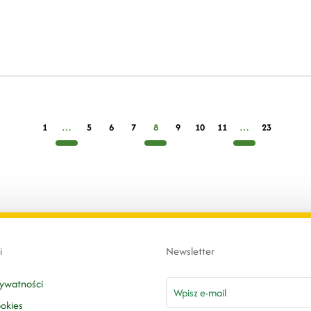
1
…
5
6
7
8
9
10
11
…
23
i
Newsletter
email
rywatności
ookies