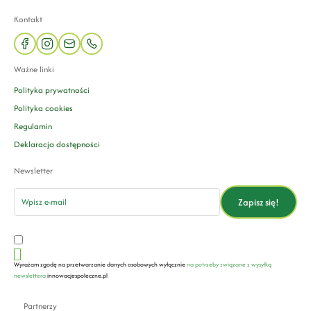
Kontakt
facebook
instagram
mail
phone
Ważne linki
Polityka prywatności
Polityka cookies
Regulamin
Deklaracja dostępności
Newsletter
email
Zapisz się!
Wyrażam zgodę na przetwarzanie danych osobowych wyłącznie
na potrzeby związane z wysyłką
newslettera
innowacjespoleczne.pl
Partnerzy