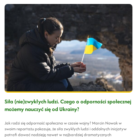
Siła (nie)zwykłych ludzi. Czego o odporności społecznej
możemy nauczyć się od Ukrainy?
Jak rodzi się odporność społeczna w czasie wojny? Marcin Nowak w
swoim reportażu pokazuje, że siła zwykłych ludzi i oddolnych inicjatyw
potrafi dawać nadzieję nawet w najbardziej dramatycznych