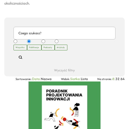
okolicznościach.
Wszystko
Publikacje
Podcasty
Artykuły
Wyczyść filtry
Data
|
Nazwa
Siatka
|
Lista
8
|
32
|
64
Sortowanie:
Widok:
Na stronie: