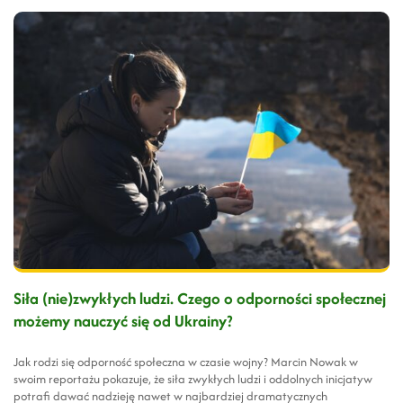
Siła (nie)zwykłych ludzi. Czego o odporności społecznej
możemy nauczyć się od Ukrainy?
Jak rodzi się odporność społeczna w czasie wojny? Marcin Nowak w
swoim reportażu pokazuje, że siła zwykłych ludzi i oddolnych inicjatyw
potrafi dawać nadzieję nawet w najbardziej dramatycznych