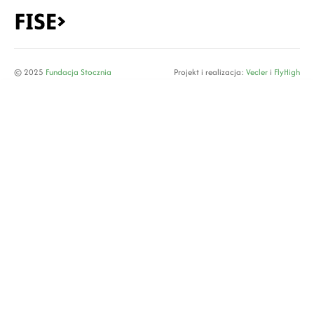
© 2025
Fundacja Stocznia
Projekt i realizacja:
Vecler
i
FlyHigh