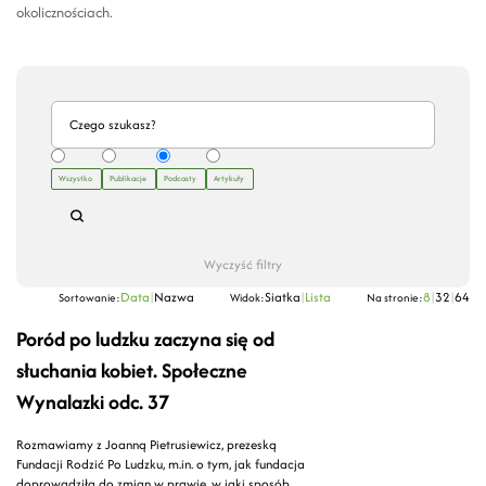
okolicznościach.
Wszystko
Publikacje
Podcasty
Artykuły
Wyczyść filtry
Data
|
Nazwa
Siatka
|
Lista
8
|
32
|
64
Sortowanie:
Widok:
Na stronie:
Poród po ludzku zaczyna się od
słuchania kobiet. Społeczne
Wynalazki odc. 37
Rozmawiamy z Joanną Pietrusiewicz, prezeską
Fundacji Rodzić Po Ludzku, m.in. o tym, jak fundacja
doprowadziła do zmian w prawie, w jaki sposób