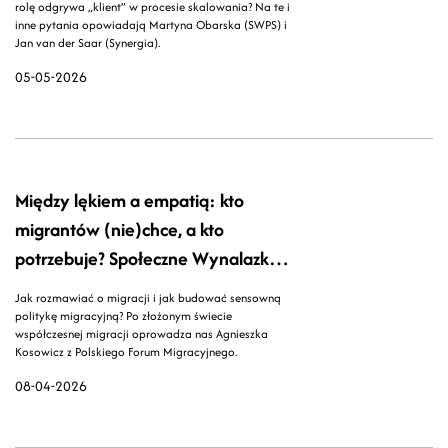
rolę odgrywa „klient” w procesie skalowania? Na te i
inne pytania opowiadają Martyna Obarska (SWPS) i
Jan van der Saar (Synergia).
05-05-2026
Między lękiem a empatią: kto
migrantów (nie)chce, a kto
potrzebuje? Społeczne Wynalazki
odc. 33
Jak rozmawiać o migracji i jak budować sensowną
politykę migracyjną? Po złożonym świecie
współczesnej migracji oprowadza nas Agnieszka
Kosowicz z Polskiego Forum Migracyjnego.
08-04-2026