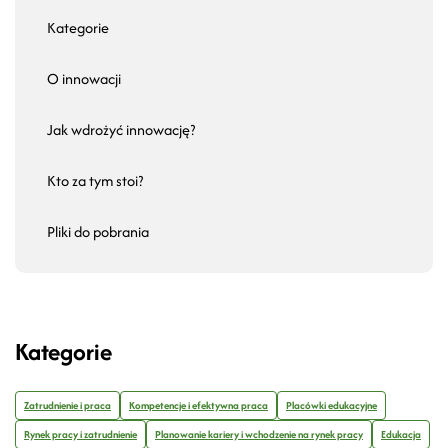
Kategorie
O innowacji
Jak wdrożyć innowację?
Kto za tym stoi?
Pliki do pobrania
Kategorie
Zatrudnienie i praca
Kompetencje i efektywna praca
Placówki edukacyjne
Rynek pracy i zatrudnienie
Planowanie kariery i wchodzenie na rynek pracy
Edukacja