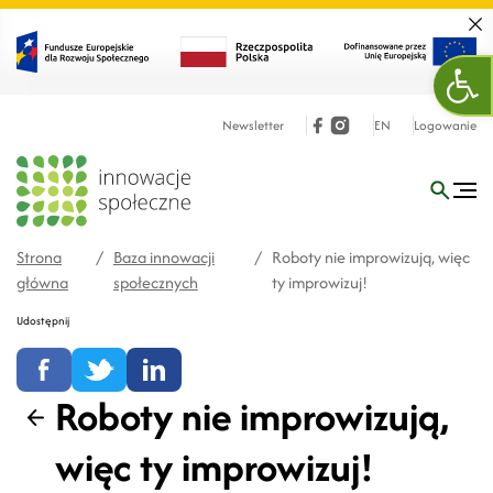
Zamk
Otw
Newsletter
EN
Logowanie
Strona
/
Baza innowacji
/
Roboty nie improwizują, więc
główna
społecznych
ty improwizuj!
Udostępnij
Roboty nie improwizują,
Wstecz
więc ty improwizuj!