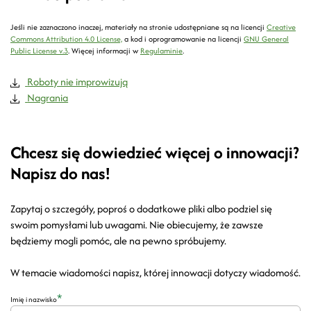
Jeśli nie zaznaczono inaczej, materiały na stronie udostępniane są na licencji
Creative
Commons Attribution 4.0 License,
a kod i oprogramowanie na licencji
GNU General
Public License v.3
.
Więcej informacji w
Regulaminie
.
Roboty nie improwizują
Nagrania
Chcesz się dowiedzieć więcej o innowacji?
Napisz do nas!
Zapytaj o szczegóły, poproś o dodatkowe pliki albo podziel się
swoim pomysłami lub uwagami. Nie obiecujemy, że zawsze
będziemy mogli pomóc, ale na pewno spróbujemy.
W temacie wiadomości napisz, której innowacji dotyczy wiadomość.
*
Imię i nazwisko