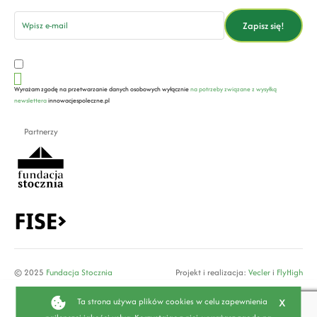
email
Zapisz się!
Wyrażam zgodę na przetwarzanie danych osobowych wyłącznie
na potrzeby związane z wysyłką
newslettera
innowacjespoleczne.pl
Partnerzy
© 2025
Fundacja Stocznia
Projekt i realizacja:
Vecler
i
FlyHigh
x
Ta strona używa plików cookies w celu zapewnienia