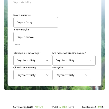
Wyczyść filtry
Słowo kluczowe
Innowator/ka
Szukaj
Dla kogo jest innowacja?
Kto może wdrażać innowację?
Wybierz z listy
Wybierz z listy
Charakter innowacji
Narzędzia
Wybierz z listy
Wybierz z listy
Data
|
Nazwa
Siatka
|
Lista
8
|
32
|
64
Sortowanie:
Widok:
Na stronie: