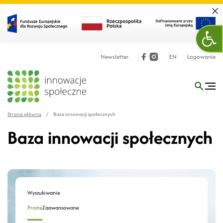
Zamk
Otw
Newsletter
EN
Logowanie
Strona główna
/
Baza innowacji społecznych
Baza innowacji społecznych
Wyszukiwanie
Proste
Zaawansowane