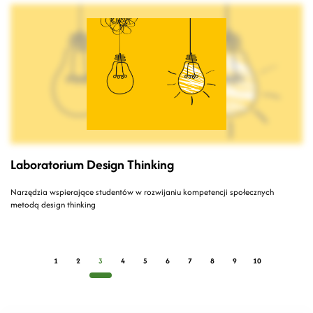
Laboratorium Design Thinking
Narzędzia wspierające studentów w rozwijaniu kompetencji społecznych
metodą design thinking
1
2
3
4
5
6
7
8
9
10