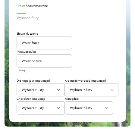
Proste
Zaawansowane
Wyczyść filtry
Słowo kluczowe
Innowator/ka
Szukaj
Dla kogo jest innowacja?
Kto może wdrażać innowację?
Wybierz z listy
Wybierz z listy
Charakter innowacji
Narzędzia
Wybierz z listy
Wybierz z listy