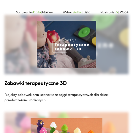
Data
|
Nazwa
Siatka
|
Lista
8
|
32
|
64
Sortowanie:
Widok:
Na stronie:
Zabawki terapeutyczne 3D
Projekty zabawek oraz scenariusze zajęć terapeutycznych dla dzieci
przedwcześnie urodzonych