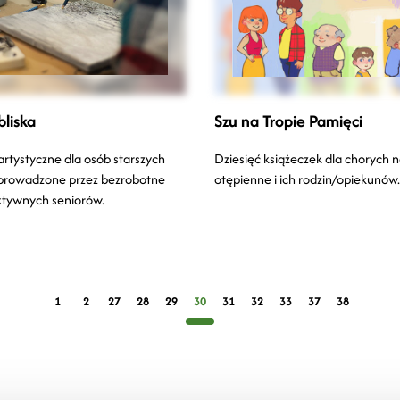
bliska
Szu na Tropie Pamięci
artystyczne dla osób starszych
Dziesięć książeczek dla chorych 
 prowadzone przez bezrobotne
otępienne i ich rodzin/opiekunów.
aktywnych seniorów.
1
2
27
28
29
30
31
32
33
37
38