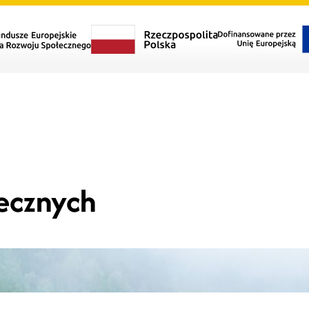
łecznych