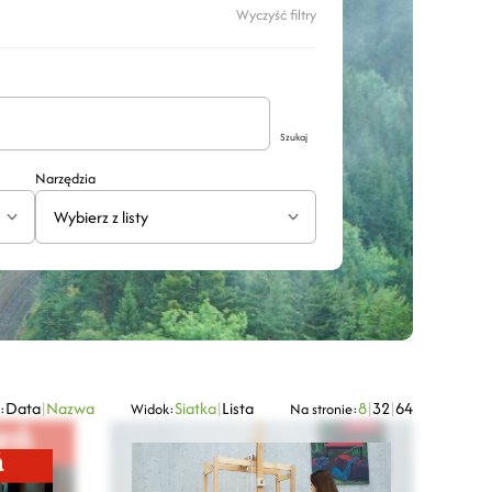
Wyczyść filtry
Szukaj
Narzędzia
Wybierz z listy
Data
|
Nazwa
Siatka
|
Lista
8
|
32
|
64
:
Widok:
Na stronie: