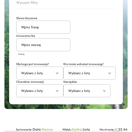
Wyczyść filtry
Słowo kluczowe
Innowator/ka
Szukaj
Dla kogo jest innowacja?
Kto może wdrażać innowację?
Wybierz z listy
Wybierz z listy
Charakter innowacji
Narzędzia
Wybierz z listy
Wybierz z listy
Data
|
Nazwa
Siatka
|
Lista
8
|
32
|
64
Sortowanie:
Widok:
Na stronie: