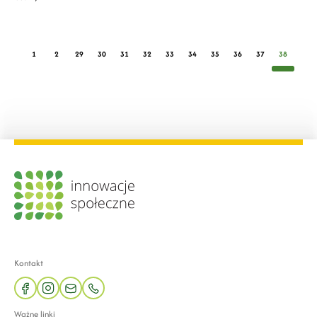
1
2
29
30
31
32
33
34
35
36
37
38
Kontakt
facebook
instagram
mail
phone
Ważne linki