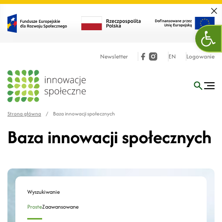
Zamk
Otw
Newsletter
EN
Logowanie
Strona główna
/
Baza innowacji społecznych
Baza innowacji społecznych
Wyszukiwanie
Proste
Zaawansowane