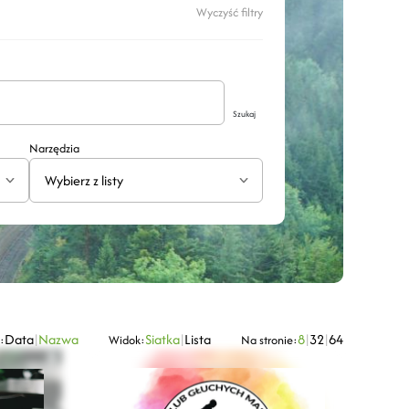
Wyczyść filtry
Szukaj
Narzędzia
Wybierz z listy
Data
|
Nazwa
Siatka
|
Lista
8
|
32
|
64
:
Widok:
Na stronie: