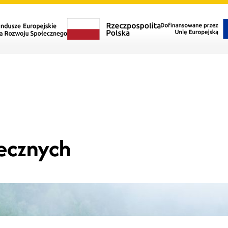
łecznych