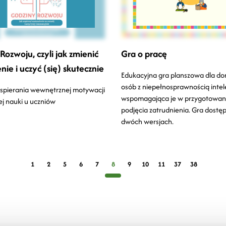
Rozwoju, czyli jak zmienić
Gra o pracę
nie i uczyć (się) skutecznie
Edukacyjna gra planszowa dla do
osób z niepełnosprawnością intel
spierania wewnętrznej motywacji
wspomagająca je w przygotowani
ej nauki u uczniów
podjęcia zatrudnienia. Gra dostęp
dwóch wersjach.
1
2
5
6
7
8
9
10
11
37
38