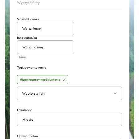
Wyczyść filtry
Słowo kluczowe
Innowator/ka
Szukaj
Tagi zaawansowanie
Niepełnosprawność słuchowa
Wyszukaj
Rozwiń
Lokalizacja
Obszar działań