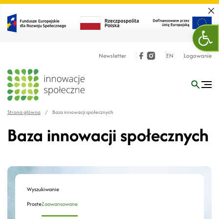
Zamk
Otw
Newsletter
EN
Logowanie
Strona główna
/
Baza innowacji społecznych
Baza innowacji społecznych
Wyszukiwanie
Proste
Zaawansowane