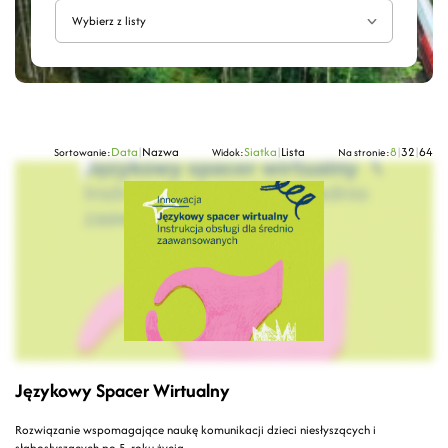
Wybierz z listy
Data
|
Nazwa
Siatka
|
Lista
8
|
32
|
64
Sortowanie:
Widok:
Na stronie:
Językowy Spacer Wirtualny
Rozwiązanie wspomagające naukę komunikacji dzieci niesłyszących i
słabosłyszących po 5. roku życia