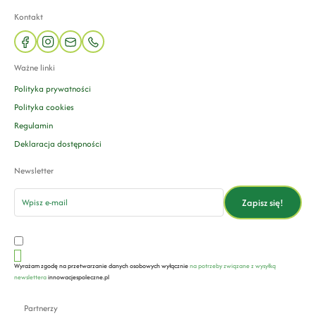
Kontakt
facebook
instagram
mail
phone
Ważne linki
Polityka prywatności
Polityka cookies
Regulamin
Deklaracja dostępności
Newsletter
email
Zapisz się!
Wyrażam zgodę na przetwarzanie danych osobowych wyłącznie
na potrzeby związane z wysyłką
newslettera
innowacjespoleczne.pl
Partnerzy