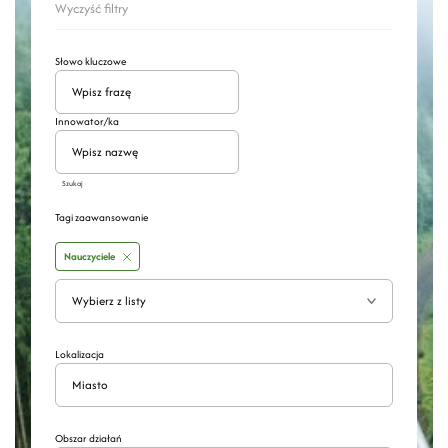
Wyczyść filtry
Słowo kluczowe
Innowator/ka
Szukaj
Tagi zaawansowanie
Nauczyciele
Wyszukaj
Rozwiń
Lokalizacja
Obszar działań