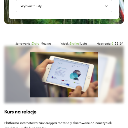
Wybierz z listy
Data
|
Nazwa
Siatka
|
Lista
8
|
32
|
64
Sortowanie:
Widok:
Na stronie:
Kurs na relacje
Platforma internetowa zawierająca materiały skierowane do nauczycieli,
dyrektorów szkół i rodziców