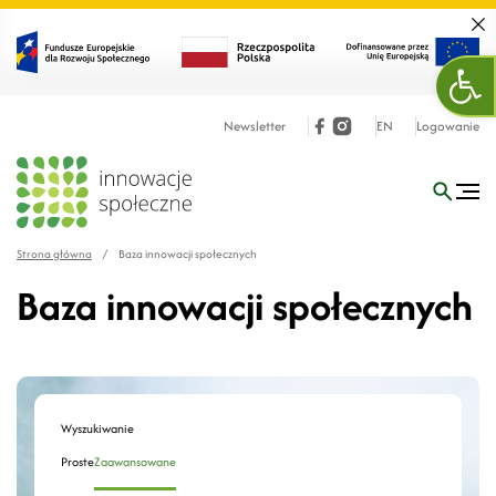
Zamk
Otw
Newsletter
EN
Logowanie
Strona główna
/
Baza innowacji społecznych
Baza innowacji społecznych
Wyszukiwanie
Proste
Zaawansowane