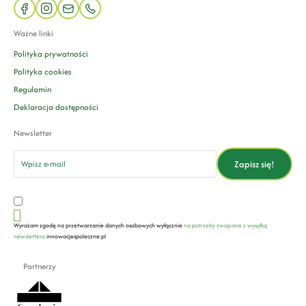
facebook
instagram
mail
phone
Ważne linki
Polityka prywatności
Polityka cookies
Regulamin
Deklaracja dostępności
Newsletter
email
Zapisz się!
Wyrażam zgodę na przetwarzanie danych osobowych wyłącznie
na potrzeby związane z wysyłką
newslettera
innowacjespoleczne.pl
Partnerzy