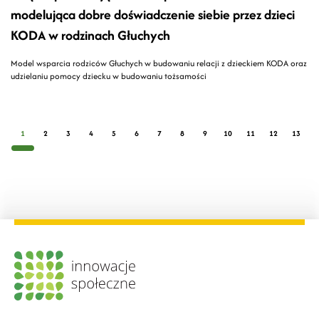
modelująca dobre doświadczenie siebie przez dzieci
KODA w rodzinach Głuchych
Model wsparcia rodziców Głuchych w budowaniu relacji z dzieckiem KODA oraz
udzielaniu pomocy dziecku w budowaniu tożsamości
1
2
3
4
5
6
7
8
9
10
11
12
13