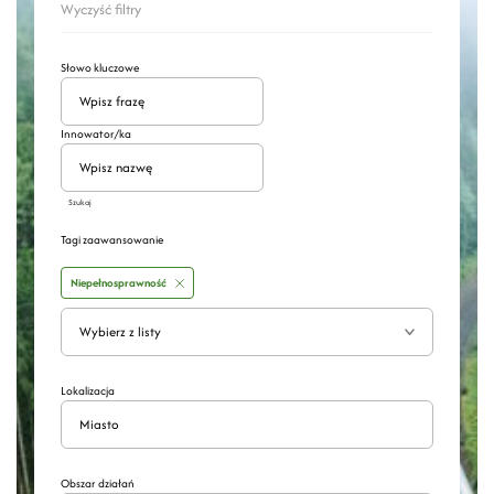
Wyczyść filtry
Słowo kluczowe
Innowator/ka
Szukaj
Tagi zaawansowanie
Niepełnosprawność
Wyszukaj
Rozwiń
Lokalizacja
Obszar działań