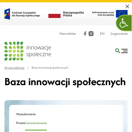
Zamk
Otw
Newsletter
EN
Logowanie
Strona główna
/
Baza innowacji społecznych
Baza innowacji społecznych
Wyszukiwanie
Proste
Zaawansowane