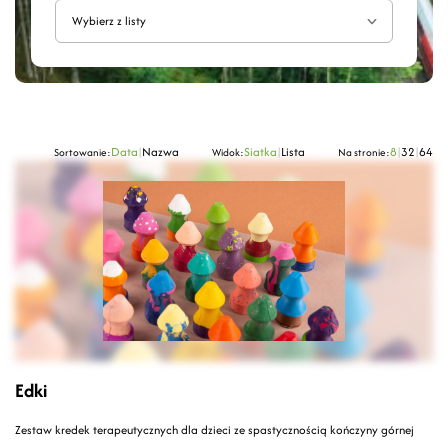
Wybierz z listy
Data
|
Nazwa
Siatka
|
Lista
8
|
32
|
64
Sortowanie:
Widok:
Na stronie:
Edki
Zestaw kredek terapeutycznych dla dzieci ze spastycznością kończyny górnej