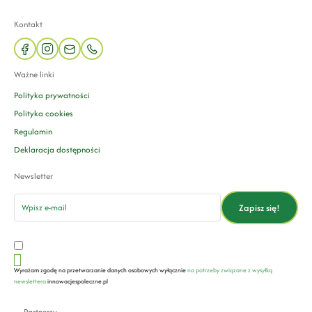
Kontakt
facebook
instagram
mail
phone
Ważne linki
Polityka prywatności
Polityka cookies
Regulamin
Deklaracja dostępności
Newsletter
email
Zapisz się!
Wyrażam zgodę na przetwarzanie danych osobowych wyłącznie
na potrzeby związane z wysyłką
newslettera
innowacjespoleczne.pl
Partnerzy