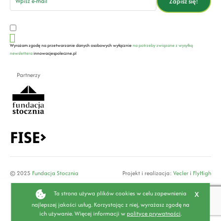
Zapisz się!
Wyrażam zgodę na przetwarzanie danych osobowych wyłącznie
na potrzeby związane z wysyłką
newslettera
innowacjespoleczne.pl
Partnerzy
© 2025
Fundacja Stocznia
Projekt i realizacja:
Vecler
i
FlyHigh
x
Ta strona używa plików cookies w celu zapewnienia
najlepszej jakości usług. Korzystając z niej, wyrażasz zgodę na
ich używanie. Więcej informacji w
polityce prywatności
.