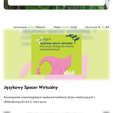
Data
|
Nazwa
Siatka
|
Lista
8
|
32
|
64
Sortowanie:
Widok:
Na stronie:
Językowy Spacer Wirtualny
Rozwiązanie wspomagające naukę komunikacji dzieci niesłyszących i
słabosłyszących po 5. roku życia