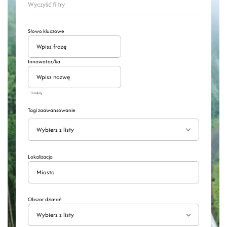
Wyczyść filtry
Słowo kluczowe
Innowator/ka
Szukaj
Tagi zaawansowanie
Wyszukaj
Rozwiń
Lokalizacja
Obszar działań
Wybierz z listy