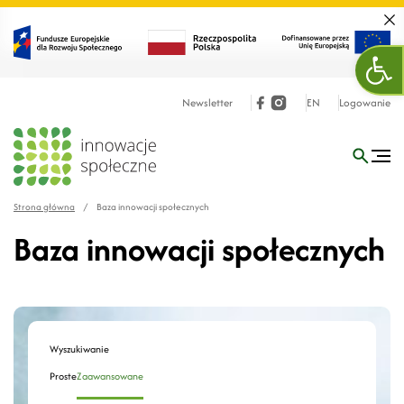
Zamk
Otw
Newsletter
EN
Logowanie
Strona główna
/
Baza innowacji społecznych
Baza innowacji społecznych
Wyszukiwanie
Proste
Zaawansowane