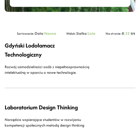
Data
|
Nazwa
Siatka
|
Lista
8
|
32
|
64
Sortowanie:
Widok:
Na stronie:
Gdyński Lodołamacz
Technologiczny
Rozwój samodzielności osób z niepełnosprawnością
intelektualną w oparciu o nowe technologie.
Laboratorium Design Thinking
Narzędzia wspierające studentów w rozwijaniu
kompetencji społecznych metodą design thinking