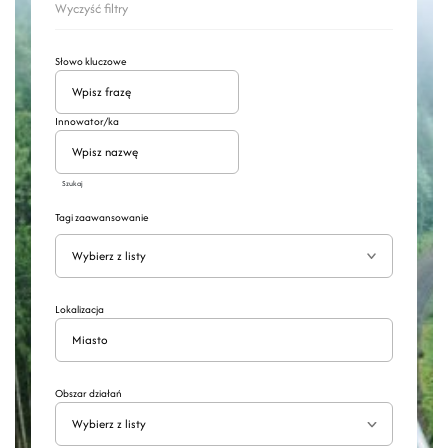
Wyczyść filtry
Słowo kluczowe
Innowator/ka
Szukaj
Tagi zaawansowanie
Wyszukaj
Rozwiń
Lokalizacja
Obszar działań
Wybierz z listy