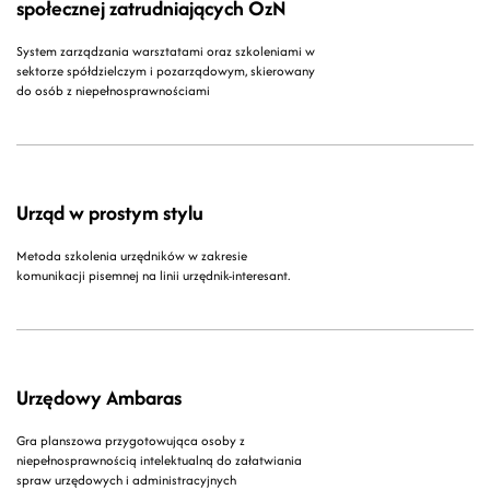
społecznej zatrudniających OzN
System zarządzania warsztatami oraz szkoleniami w
sektorze spółdzielczym i pozarządowym, skierowany
do osób z niepełnosprawnościami
Urząd w prostym stylu
Metoda szkolenia urzędników w zakresie
komunikacji pisemnej na linii urzędnik-interesant.
Urzędowy Ambaras
Gra planszowa przygotowująca osoby z
niepełnosprawnością intelektualną do załatwiania
spraw urzędowych i administracyjnych