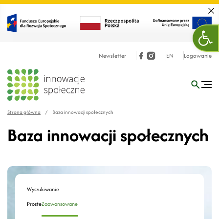
Zamk
Otw
Newsletter
EN
Logowanie
Strona główna
/
Baza innowacji społecznych
Baza innowacji społecznych
Wyszukiwanie
Proste
Zaawansowane