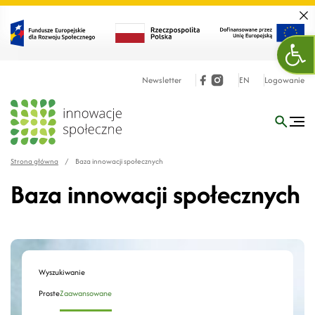
Zamk
Otw
Newsletter
EN
Logowanie
Strona główna
/
Baza innowacji społecznych
Baza innowacji społecznych
Wyszukiwanie
Proste
Zaawansowane