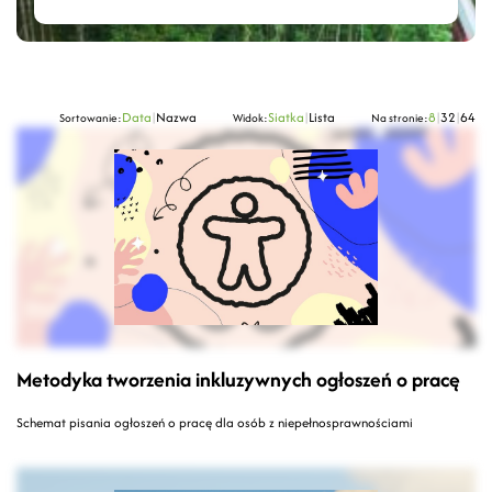
Data
|
Nazwa
Siatka
|
Lista
8
|
32
|
64
Sortowanie:
Widok:
Na stronie:
Metodyka tworzenia inkluzywnych ogłoszeń o pracę
Schemat pisania ogłoszeń o pracę dla osób z niepełnosprawnościami