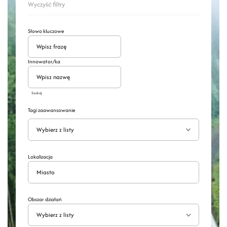
Wyczyść filtry
Słowo kluczowe
Innowator/ka
Szukaj
Tagi zaawansowanie
Wyszukaj
Rozwiń
Lokalizacja
Obszar działań
Wybierz z listy