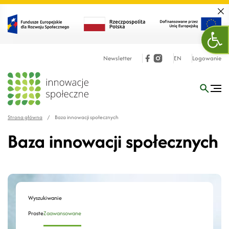
Zamk
Otw
Newsletter
EN
Logowanie
Strona główna
/
Baza innowacji społecznych
Baza innowacji społecznych
Wyszukiwanie
Proste
Zaawansowane