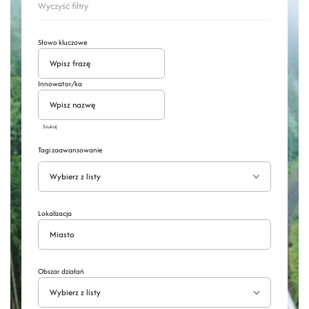
Wyczyść filtry
Słowo kluczowe
Innowator/ka
Szukaj
Tagi zaawansowanie
Wyszukaj
Rozwiń
Lokalizacja
Obszar działań
Wybierz z listy