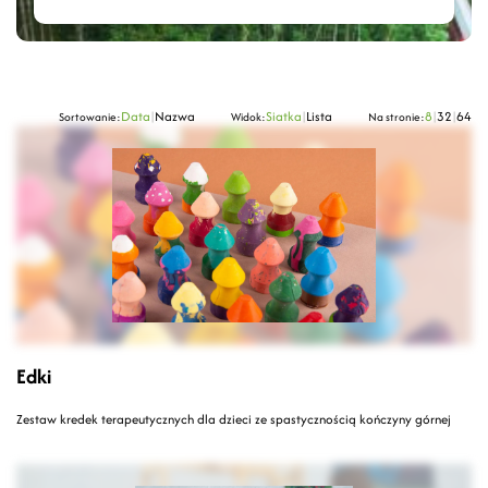
Data
|
Nazwa
Siatka
|
Lista
8
|
32
|
64
Sortowanie:
Widok:
Na stronie:
Edki
Zestaw kredek terapeutycznych dla dzieci ze spastycznością kończyny górnej