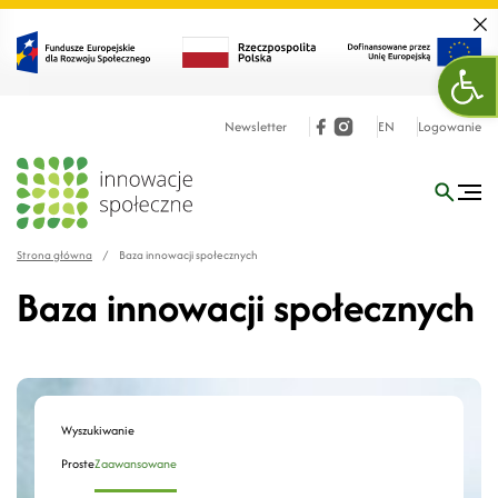
Zamk
Otw
Newsletter
EN
Logowanie
Strona główna
/
Baza innowacji społecznych
Baza innowacji społecznych
Wyszukiwanie
Proste
Zaawansowane