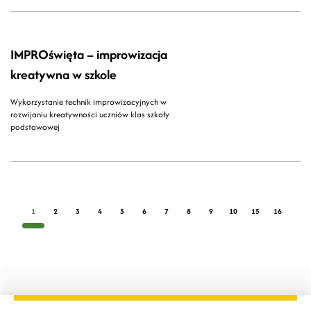
IMPROświęta – improwizacja
kreatywna w szkole
Wykorzystanie technik improwizacyjnych w
rozwijaniu kreatywności uczniów klas szkoły
podstawowej
1
2
3
4
5
6
7
8
9
10
15
16