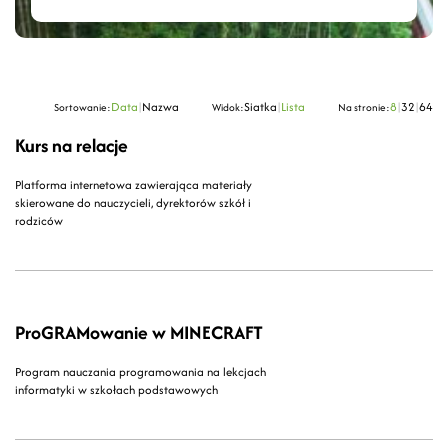
Data
|
Nazwa
Siatka
|
Lista
8
|
32
|
64
Sortowanie:
Widok:
Na stronie:
Kurs na relacje
Platforma internetowa zawierająca materiały
skierowane do nauczycieli, dyrektorów szkół i
rodziców
ProGRAMowanie w MINECRAFT
Program nauczania programowania na lekcjach
informatyki w szkołach podstawowych