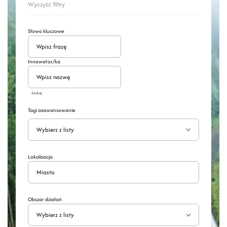
Wyczyść filtry
Słowo kluczowe
Innowator/ka
Szukaj
Tagi zaawansowanie
Wyszukaj
Rozwiń
Lokalizacja
Obszar działań
Wybierz z listy