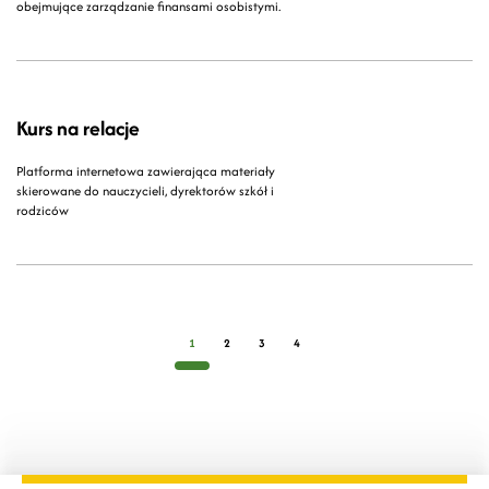
obejmujące zarządzanie finansami osobistymi.
Kurs na relacje
Platforma internetowa zawierająca materiały
skierowane do nauczycieli, dyrektorów szkół i
rodziców
1
2
3
4