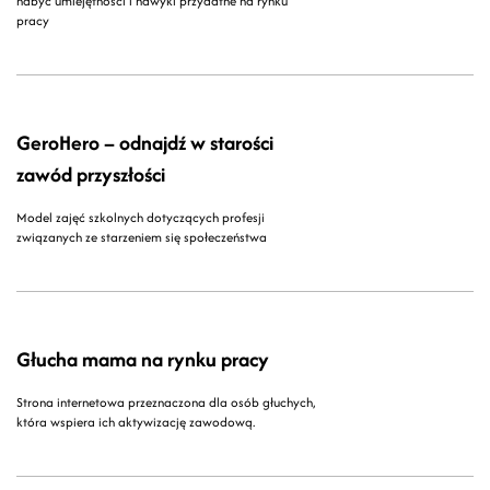
nabyć umiejętności i nawyki przydatne na rynku
pracy
GeroHero – odnajdź w starości
zawód przyszłości
Model zajęć szkolnych dotyczących profesji
związanych ze starzeniem się społeczeństwa
Głucha mama na rynku pracy
Strona internetowa przeznaczona dla osób głuchych,
która wspiera ich aktywizację zawodową.