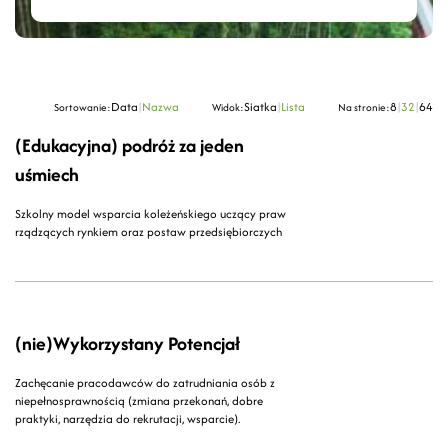
Data
|
Nazwa
Siatka
|
Lista
8
|
32
|
64
Sortowanie:
Widok:
Na stronie:
(Edukacyjna) podróż za jeden
uśmiech
Szkolny model wsparcia koleżeńskiego uczący praw
rządzących rynkiem oraz postaw przedsiębiorczych
(nie)Wykorzystany Potencjał
Zachęcanie pracodawców do zatrudniania osób z
niepełnosprawnością (zmiana przekonań, dobre
praktyki, narzędzia do rekrutacji, wsparcie).