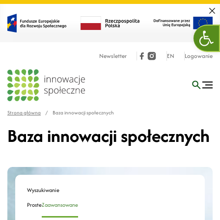
Zamk
Otw
Newsletter
EN
Logowanie
Strona główna
/
Baza innowacji społecznych
Baza innowacji społecznych
Wyszukiwanie
Proste
Zaawansowane