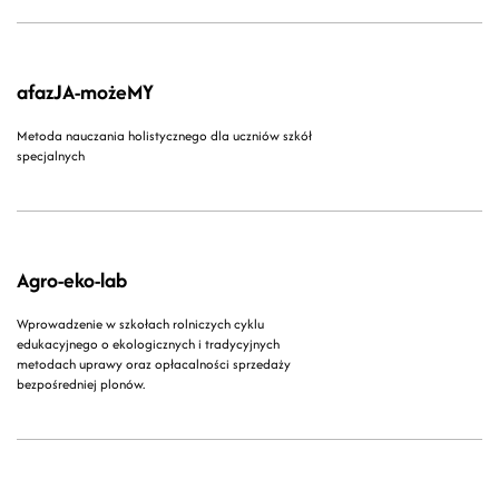
afazJA-możeMY
Metoda nauczania holistycznego dla uczniów szkół
specjalnych
Agro-eko-lab
Wprowadzenie w szkołach rolniczych cyklu
edukacyjnego o ekologicznych i tradycyjnych
metodach uprawy oraz opłacalności sprzedaży
bezpośredniej plonów.