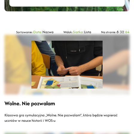
Data
|
Nazwa
Siatka
|
Lista
8
|
32
|
64
Sortowanie:
Widok:
Na stronie:
Wolne. Nie pozwalam
Klasowa gra symulacyjna „Wolne. Nie pozwalam”, która będzie wspierać
uczniów w nauce historii i WOS-u