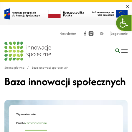
Zamk
Otw
Newsletter
EN
Logowanie
Strona główna
/
Baza innowacji społecznych
Baza innowacji społecznych
Wyszukiwanie
Proste
Zaawansowane