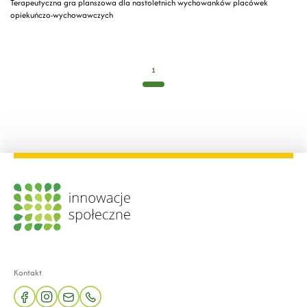
Terapeutyczna gra planszowa dla nastoletnich wychowanków placówek
opiekuńczo-wychowawczych
1
Kontakt
facebook
instagram
mail
phone