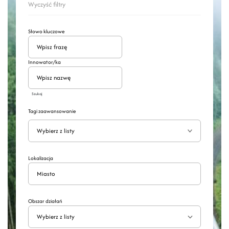
Wyczyść filtry
Słowo kluczowe
Innowator/ka
Szukaj
Tagi zaawansowanie
Wyszukaj
Rozwiń
Lokalizacja
Obszar działań
Wybierz z listy