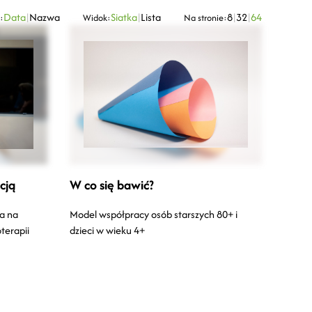
Data
|
Nazwa
Siatka
|
Lista
8
|
32
|
64
:
Widok:
Na stronie:
cją
W co się bawić?
a na
Model współpracy osób starszych 80+ i
terapii
dzieci w wieku 4+