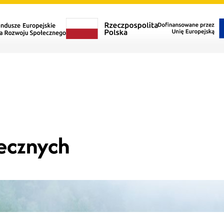
łecznych