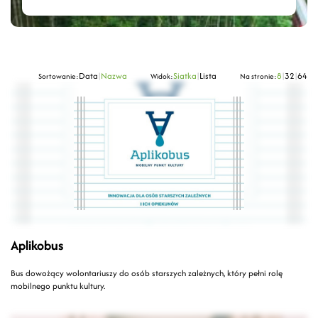
Data
|
Nazwa
Siatka
|
Lista
8
|
32
|
64
Sortowanie:
Widok:
Na stronie:
Aplikobus
Bus dowożący wolontariuszy do osób starszych zależnych, który pełni rolę
mobilnego punktu kultury.