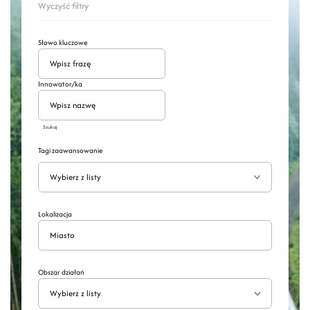
Wyczyść filtry
Słowo kluczowe
Innowator/ka
Szukaj
Tagi zaawansowanie
Wyszukaj
Rozwiń
Lokalizacja
Obszar działań
Wybierz z listy