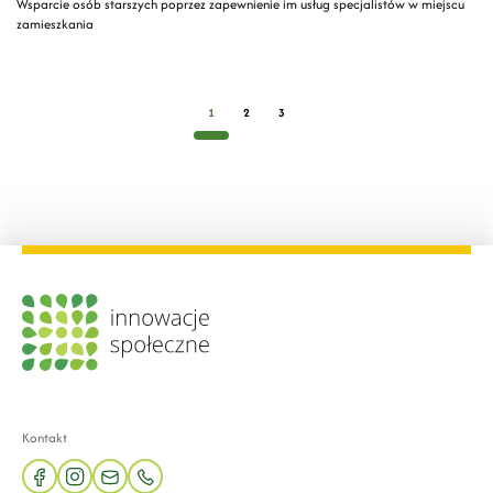
Wsparcie osób starszych poprzez zapewnienie im usług specjalistów w miejscu
zamieszkania
1
2
3
Kontakt
facebook
instagram
mail
phone