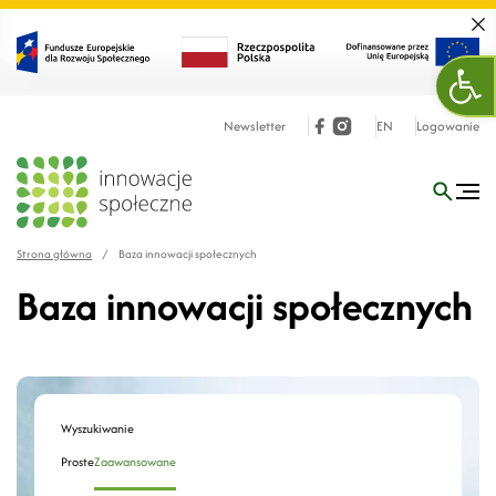
Zamk
Otw
Newsletter
EN
Logowanie
Strona główna
/
Baza innowacji społecznych
Baza innowacji społecznych
Wyszukiwanie
Proste
Zaawansowane