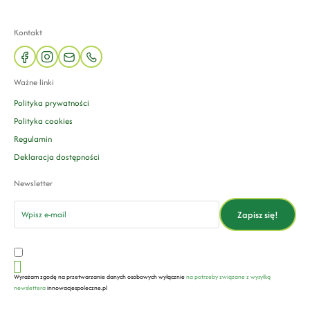
Kontakt
facebook
instagram
mail
phone
Ważne linki
Polityka prywatności
Polityka cookies
Regulamin
Deklaracja dostępności
Newsletter
email
Zapisz się!
Wyrażam zgodę na przetwarzanie danych osobowych wyłącznie
na potrzeby związane z wysyłką
newslettera
innowacjespoleczne.pl