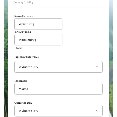
Wyczyść filtry
Słowo kluczowe
Innowator/ka
Szukaj
Tagi zaawansowanie
Wyszukaj
Rozwiń
Lokalizacja
Obszar działań
Wybierz z listy