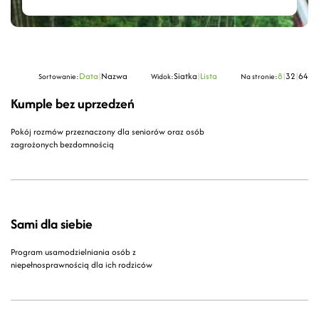
Data
|
Nazwa
Siatka
|
Lista
8
|
32
|
64
Sortowanie:
Widok:
Na stronie:
Kumple bez uprzedzeń
Pokój rozmów przeznaczony dla seniorów oraz osób
zagrożonych bezdomnością
Sami dla siebie
Program usamodzielniania osób z
niepełnosprawnością dla ich rodziców