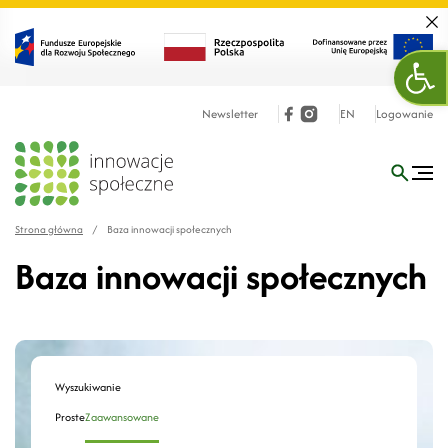
Zamk
Otw
Newsletter
EN
Logowanie
Strona główna
/
Baza innowacji społecznych
Baza innowacji społecznych
Wyszukiwanie
Proste
Zaawansowane