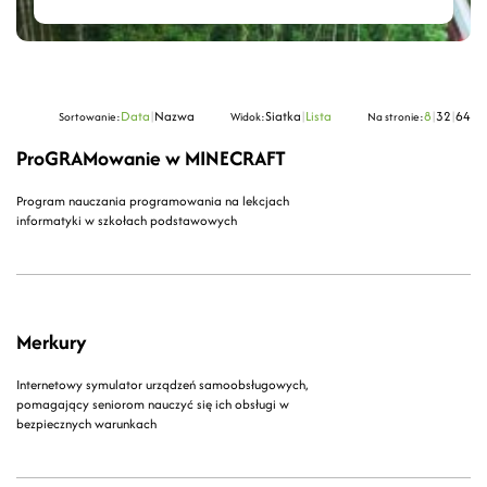
Data
|
Nazwa
Siatka
|
Lista
8
|
32
|
64
Sortowanie:
Widok:
Na stronie:
ProGRAMowanie w MINECRAFT
Program nauczania programowania na lekcjach
informatyki w szkołach podstawowych
Merkury
Internetowy symulator urządzeń samoobsługowych,
pomagający seniorom nauczyć się ich obsługi w
bezpiecznych warunkach