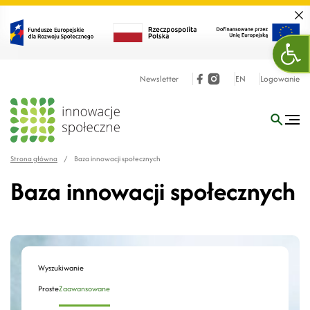
Zamk
Otw
Newsletter
EN
Logowanie
Strona główna
/
Baza innowacji społecznych
Baza innowacji społecznych
Wyszukiwanie
Proste
Zaawansowane