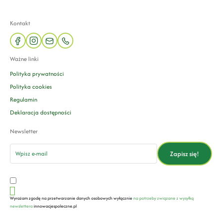
Kontakt
facebook
instagram
mail
phone
Ważne linki
Polityka prywatności
Polityka cookies
Regulamin
Deklaracja dostępności
Newsletter
email
Zapisz się!
Wyrażam zgodę na przetwarzanie danych osobowych wyłącznie
na potrzeby związane z wysyłką
newslettera
innowacjespoleczne.pl