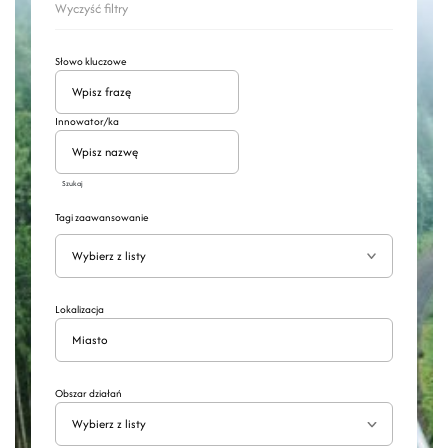
Wyczyść filtry
Słowo kluczowe
Innowator/ka
Szukaj
Tagi zaawansowanie
Wyszukaj
Rozwiń
Lokalizacja
Obszar działań
Wybierz z listy