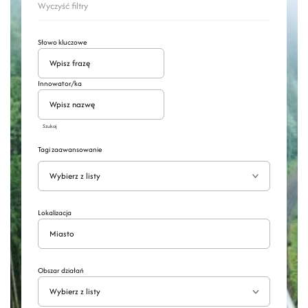
Wyczyść filtry
Słowo kluczowe
Innowator/ka
Szukaj
Tagi zaawansowanie
Wyszukaj
Rozwiń
Lokalizacja
Obszar działań
Wybierz z listy