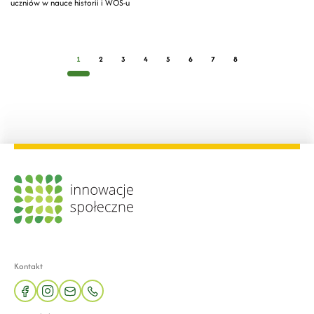
uczniów w nauce historii i WOS-u
1
2
3
4
5
6
7
8
Kontakt
facebook
instagram
mail
phone