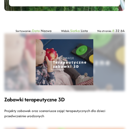
Data
|
Nazwa
Siatka
|
Lista
8
|
32
|
64
Sortowanie:
Widok:
Na stronie:
Zabawki terapeutyczne 3D
Projekty zabawek oraz scenariusze zajęć terapeutycznych dla dzieci
przedwcześnie urodzonych