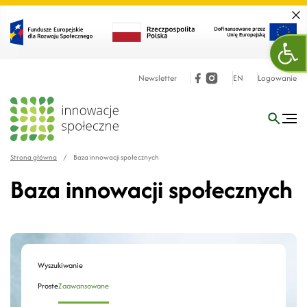
Zamk
Otw
Newsletter
EN
Logowanie
Strona główna
/
Baza innowacji społecznych
Baza innowacji społecznych
Wyszukiwanie
Proste
Zaawansowane