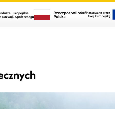
łecznych