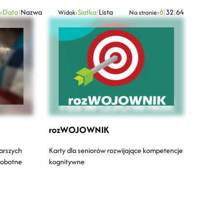
Data
|
Nazwa
Siatka
|
Lista
8
|
32
|
64
:
Widok:
Na stronie:
rozWOJOWNIK
tarszych
Karty dla seniorów rozwijające kompetencje
robotne
kognitywne