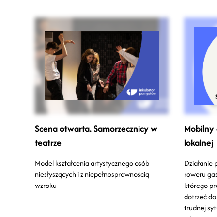
Scena otwarta. Samorzecznicy w
Mobilny 
teatrze
lokalnej
Model kształcenia artystycznego osób
Działanie 
niesłyszących i z niepełnosprawnością
roweru ga
wzroku
którego pr
dotrzeć do
trudnej sy