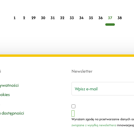
1
2
29
30
31
32
33
34
35
36
37
38
i
Newsletter
email
rywatności
ookies
n
a dostępności
Wyrażam zgodę na przetwarzanie danych o
związane z wysyłką newslettera
innowacjesp