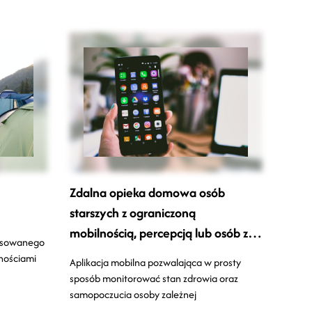
Zdalna opieka domowa osób
starszych z ograniczoną
mobilnością, percepcją lub osób z
osowanego
niepełnosprawnością
nościami
Aplikacja mobilna pozwalająca w prosty
pozostających w domu
sposób monitorować stan zdrowia oraz
samopoczucia osoby zależnej