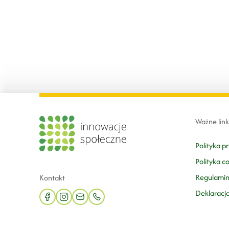
Ważne link
Polityka p
Polityka c
Regulami
Kontakt
Deklaracj
facebook
instagram
mail
phone