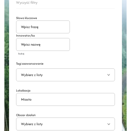
Wyczyść filtry
Słowo kluczowe
Innowator/ka
Szukaj
Tagi zaawansowanie
Wyszukaj
Rozwiń
Lokalizacja
Obszar działań
Wybierz z listy