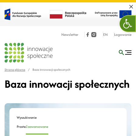
Zamk
Otw
Newsletter
EN
Logowanie
Strona główna
/
Baza innowacji społecznych
Baza innowacji społecznych
Wyszukiwanie
Proste
Zaawansowane