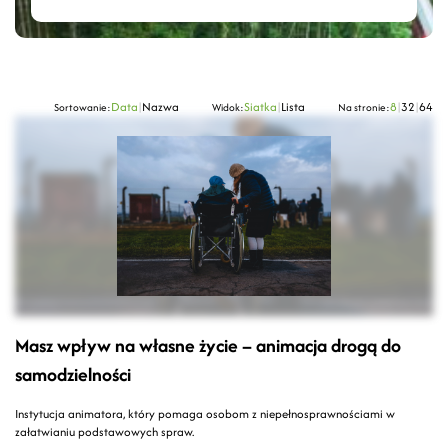
Data
|
Nazwa
Siatka
|
Lista
8
|
32
|
64
Sortowanie:
Widok:
Na stronie:
Masz wpływ na własne życie – animacja drogą do
samodzielności
Instytucja animatora, który pomaga osobom z niepełnosprawnościami w
załatwianiu podstawowych spraw.