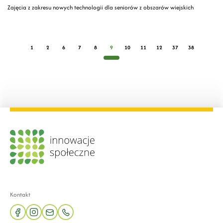
Zajęcia z zakresu nowych technologii dla seniorów z obszarów wiejskich
1
2
6
7
8
9
10
11
12
37
38
Kontakt
facebook
instagram
mail
phone