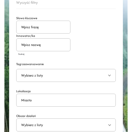
Wyczyść filtry
Słowo kluczowe
Innowator/ka
Szukaj
Tagi zaawansowanie
Wyszukaj
Rozwiń
Lokalizacja
Obszar działań
Wybierz z listy