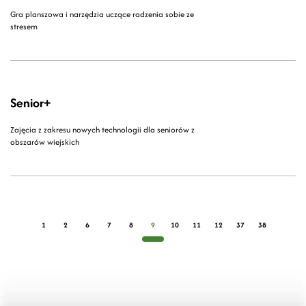
Gra planszowa i narzędzia uczące radzenia sobie ze
stresem
Senior+
Zajęcia z zakresu nowych technologii dla seniorów z
obszarów wiejskich
1
2
6
7
8
9
10
11
12
37
38