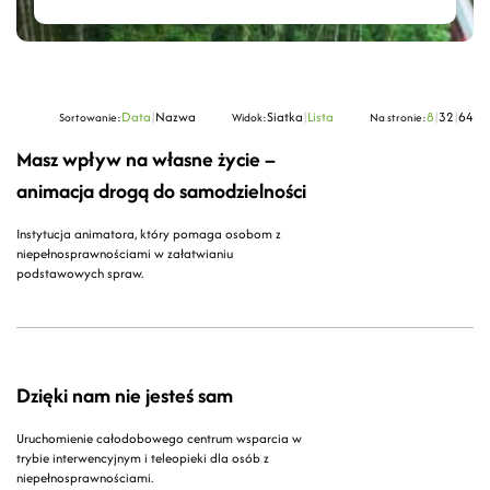
Data
|
Nazwa
Siatka
|
Lista
8
|
32
|
64
Sortowanie:
Widok:
Na stronie:
Masz wpływ na własne życie –
animacja drogą do samodzielności
Instytucja animatora, który pomaga osobom z
niepełnosprawnościami w załatwianiu
podstawowych spraw.
Dzięki nam nie jesteś sam
Uruchomienie całodobowego centrum wsparcia w
trybie interwencyjnym i teleopieki dla osób z
niepełnosprawnościami.