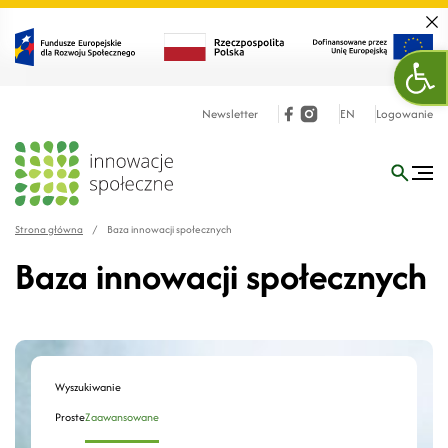
Zamk
Otw
Newsletter
EN
Logowanie
Strona główna
/
Baza innowacji społecznych
Baza innowacji społecznych
Wyszukiwanie
Proste
Zaawansowane