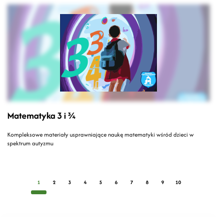
Matematyka 3 i ¾
Kompleksowe materiały usprawniające naukę matematyki wśród dzieci w
spektrum autyzmu
1
2
3
4
5
6
7
8
9
10