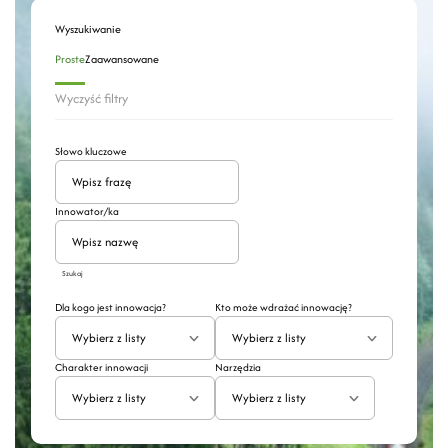
Wyszukiwanie
Proste
Zaawansowane
Wyczyść filtry
Słowo kluczowe
Innowator/ka
Szukaj
Dla kogo jest innowacja?
Kto może wdrażać innowację?
Wybierz z listy
Wybierz z listy
Charakter innowacji
Narzędzia
Wybierz z listy
Wybierz z listy