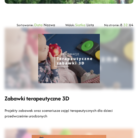
Data
|
Nazwa
Siatka
|
Lista
8
|
32
|
64
Sortowanie:
Widok:
Na stronie:
Zabawki terapeutyczne 3D
Projekty zabawek oraz scenariusze zajęć terapeutycznych dla dzieci
przedwcześnie urodzonych