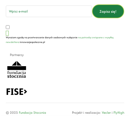
email
Zapisz się!
Wyrażam zgodę na przetwarzanie danych osobowych wyłącznie
na potrzeby związane z wysyłką
newslettera
innowacjespoleczne.pl
Partnerzy
© 2025
Fundacja Stocznia
Projekt i realizacja:
Vecler
i
FlyHigh