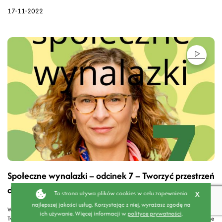
17-11-2022
Społeczne wynalazki – odcinek 7 – Tworzyć przestrzeń
do działania dla innych
x
Ta strona używa plików cookies w celu zapewnienia
najlepszej jakości usług. Korzystając z niej, wyrażasz zgodę na
W siódmym odcinku Martą Białek-Graczyk - prezeską Towarzystwa Inicjatyw
ich używanie. Więcej informacji w
polityce prywatności
.
Twórczych "Ę" - pokazuje, w jaki sposób można tworzyć innowacje zorientowane