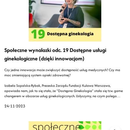
Społeczne wynalazki odc. 19 Dostępne usługi
ginekologiczne (dzięki innowacjom)
Czy jedna innowacja może zwiększyć dostępność usług medycznych? Czy ma
moc zmieniającą system opieki zdrowotnej?
Izabela Sopalska-Rybak, Prezeska Zarządu Fundacji Kulawa Warszawa,
opowiada nam, jak to się stało, że "Dostępna Ginekologia" stała się tzw. game
changerem w obszarze usług ginekologicznych. Usłyszymy, na czym polega
innowacja, jaka jest jej moc, i przede wszystkim, jaka potrzeba za tym stoi.
24-11-2023