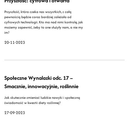
Przyszłość: cyfrowa i otwarta
Przyszłość, która czeka nas wszystkich, z całą
pewnością będzie coraz bardziej zależała od
cyfrowych technologii. Kto ma nad nimi kontrolę, jak
możemy zapewnić, żeby to one służyły nam, a nie my
im?
20-11-2023
Społeczne Wynalazki odc. 17 –
Smacznie, innowacyjnie, roślinnie
Jak skutecznie zmieniać ludzkie nawyki i społeczną
świadomość w kwestii diety roślinnej?
27-09-2023