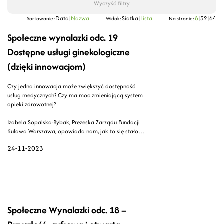
Wyczyść filtry
Data
|
Nazwa
Siatka
|
Lista
8
|
32
|
64
Sortowanie:
Widok:
Na stronie:
Społeczne wynalazki odc. 19
Dostępne usługi ginekologiczne
(dzięki innowacjom)
Czy jedna innowacja może zwiększyć dostępność
usług medycznych? Czy ma moc zmieniającą system
opieki zdrowotnej?
Izabela Sopalska-Rybak, Prezeska Zarządu Fundacji
Kulawa Warszawa, opowiada nam, jak to się stało,
że "Dostępna Ginekologia" stała się tzw. game
24-11-2023
changerem w obszarze usług ginekologicznych.
Usłyszymy, na czym polega innowacja, jaka jest jej
moc, i przede wszystkim, jaka potrzeba za tym stoi.
Społeczne Wynalazki odc. 18 –