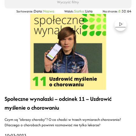
Wyczyść filtry
Data
|
Nazwa
Siatka
|
Lista
8
|
32
|
64
Sortowanie:
Widok:
Na stronie:
Społeczne wynalazki – odcinek 11 – Uzdrowić
myślenie o chorowaniu
Czym są "obrazy choroby"? O co chodzi w trzech wymiarach chorowania?
Dlaczego o chorobach powinni rozmawiać nie tylko lekarze?
10-03-2023