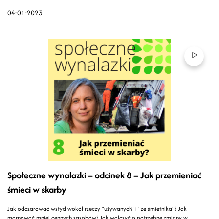
04-01-2023
Społeczne wynalazki – odcinek 8 – Jak przemieniać
śmieci w skarby
Jak odczarować wstyd wokół rzeczy "używanych" i "ze śmietnika"? Jak
marnować mniej cennych zasobów? Jak walczyć o potrzebne zmiany w