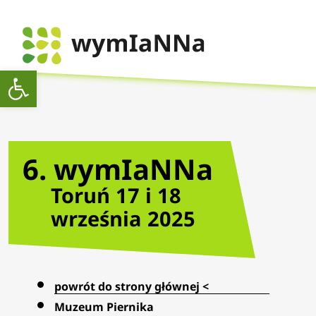
Otwórz pasek narzędzi
6. wymIaNNa
Toruń 17 i 18
września 2025
powrót do strony głównej <
Muzeum Piernika