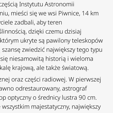
ęścią Instytutu Astronomii
iu, mieści się we wsi Piwnice, 14 km
iele zadbali, aby teren
innością, dzięki czemu dzisiaj
którym ukryte są pawilony teleskopów
 szansę zwiedzić największy tego typu
się niesamowitą historią i wieloma
kalę krajową, ale także światową.
nej oraz części radiowej. W pierwszej
edawno odrestaurowany, astrograf
op optyczny o średnicy lustra 90 cm.
wszystkim majestatyczny, największy