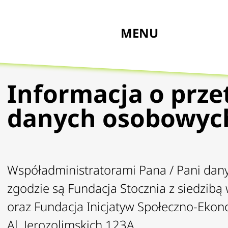
MENU
Informacja o prz
danych osobowyc
Współadministratorami Pana / Pani dan
zgodzie są Fundacja Stocznia z siedzi
oraz Fundacja Inicjatyw Społeczno-Ekon
Al. Jerozolimskich 123A.