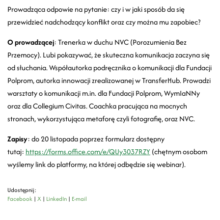
Prowadząca odpowie na pytanie: czy i w jaki sposób da się
przewidzieć nadchodzący konflikt oraz czy można mu zapobiec?
O prowadzącej
: Trenerka w duchu NVC (Porozumienia Bez
Przemocy). Lubi pokazywać, że skuteczna komunikacja zaczyna się
od słuchania. Współautorka podręcznika o komunikacji dla Fundacji
Polprom, autorka innowacji zrealizowanej w TransferHub. Prowadzi
warsztaty o komunikacji m.in. dla Fundacji Polprom, WymIaNNy
oraz dla Collegium Civitas. Coachka pracująca na mocnych
stronach, wykorzystująca metaforę czyli fotografię, oraz NVC.
Zapisy
: do 20 listopada poprzez formularz dostępny
tutaj:
https://forms.office.com/e/QUy3037RZY
(chętnym osobom
wyślemy link do platformy, na której odbędzie się webinar).
Udostępnij:
Facebook
|
X
|
LinkedIn
|
E-mail