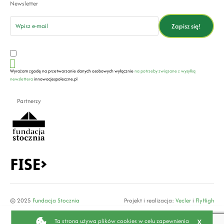
Newsletter
email
Zapisz się!
Wyrażam zgodę na przetwarzanie danych osobowych wyłącznie
na potrzeby związane z wysyłką
newslettera
innowacjespoleczne.pl
Partnerzy
© 2025
Fundacja Stocznia
Projekt i realizacja:
Vecler
i
FlyHigh
x
Ta strona używa plików cookies w celu zapewnienia