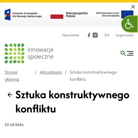
Zamk
Otw
Newsletter
EN
Logowanie
Strona
/
Aktualności
/
Sztuka konstruktywnego
główna
konfliktu
Sztuka konstruktywnego
Wstecz
konfliktu
23-10-2024