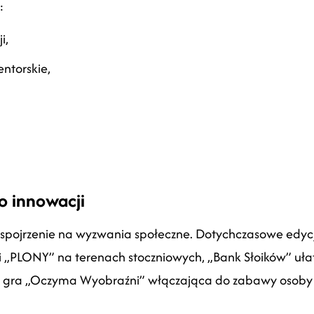
:
i,
ntorskie,
o innowacji
 spojrzenie na wyzwania społeczne. Dotychczasowe edycj
ski „PLONY” na terenach stoczniowych, „Bank Słoików” uł
 gra „Oczyma Wyobraźni” włączająca do zabawy osoby z