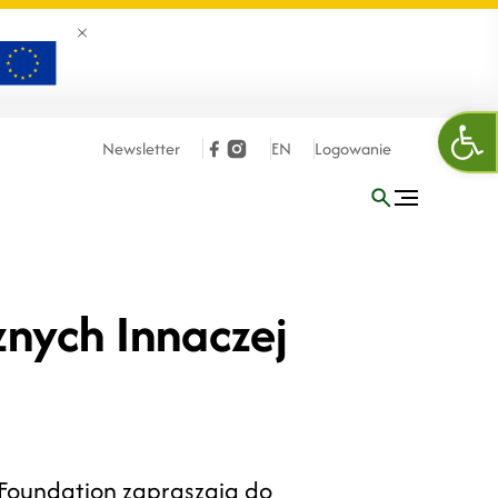
Zamknij banner
Otw
Newsletter
EN
Logowanie
znych Innaczej
Foundation zapraszają do