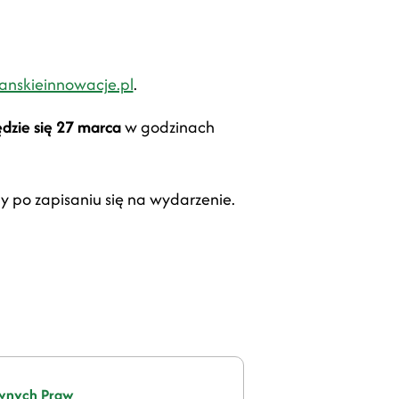
anskieinnowacje.pl
.
dzie się 27 marca
w godzinach
ny po zapisaniu się na wydarzenie.
ównych Praw