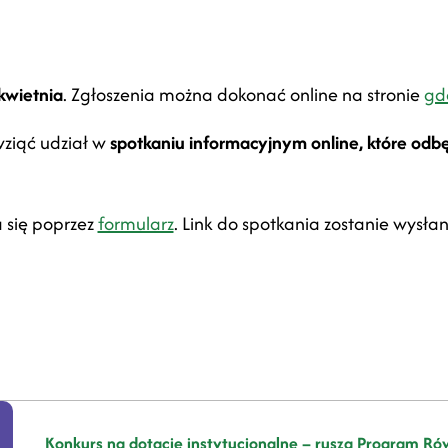
kwietnia
. Zgłoszenia można dokonać online na stronie
gd
wziąć udział w
spotkaniu informacyjnym online, które odbę
się poprzez
formularz
. Link do spotkania zostanie wysła
Konkurs na dotacje instytucjonalne – rusza Program R