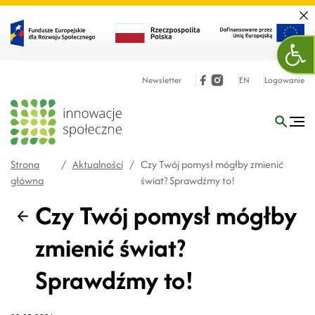
Zamk
Otw
Newsletter
EN
Logowanie
Strona
/
Aktualności
/
Czy Twój pomysł mógłby zmienić
główna
świat? Sprawdźmy to!
Czy Twój pomysł mógłby
Wstecz
zmienić świat?
Sprawdźmy to!