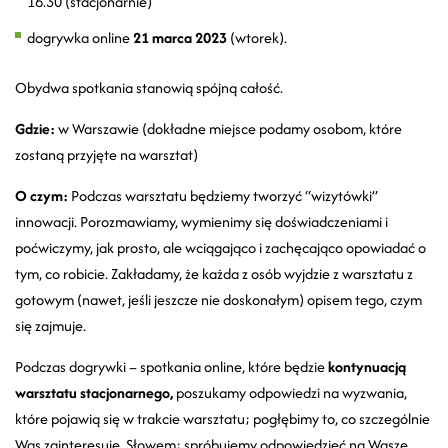
16.30 (stacjonarnie)
dogrywka online
21 marca 2023
(wtorek).
Obydwa spotkania stanowią spójną całość.
Gdzie:
w Warszawie (dokładne miejsce podamy osobom, które
zostaną przyjęte na warsztat)
O czym:
Podczas warsztatu będziemy tworzyć “wizytówki”
innowacji. Porozmawiamy, wymienimy się doświadczeniami i
poćwiczymy, jak prosto, ale wciągająco i zachęcająco opowiadać o
tym, co robicie. Zakładamy, że każda z osób wyjdzie z warsztatu z
gotowym (nawet, jeśli jeszcze nie doskonałym) opisem tego, czym
się zajmuje.
Podczas dogrywki – spotkania online, które będzie
kontynuacją
warsztatu stacjonarnego,
poszukamy odpowiedzi na wyzwania,
które pojawią się w trakcie warsztatu; pogłębimy to, co szczególnie
Was zainteresuje. Słowem: spróbujemy odpowiedzieć na Wasze