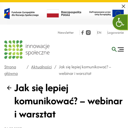
Zamk
Otw
Newsletter
EN
Logowanie
Strona
/
Aktualności
/
Jak się lepiej komunikować? –
główna
webinar i warsztat
Jak się lepiej
Wstecz
komunikować? – webinar
i warsztat