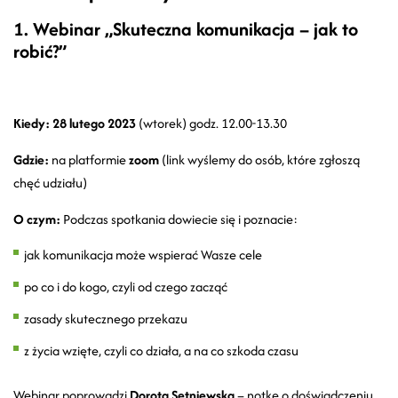
1.
Webinar
„
Skuteczna komunikacja – jak to
robić?”
Kiedy:
28 lutego 2023
(wtorek) godz. 12.00-13.30
Gdzie:
na platformie
zoom
(link wyślemy do osób, które zgłoszą
chęć udziału)
O czym:
Podczas spotkania dowiecie się i poznacie:
jak komunikacja może wspierać Wasze cele
po co i do kogo, czyli od czego zacząć
zasady skutecznego przekazu
z życia wzięte, czyli co działa, a na co szkoda czasu
Webinar poprowadzi
Dorota Setniewska
– notkę o doświadczeniu