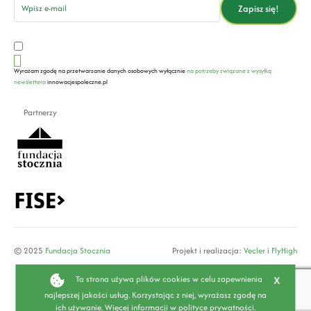
Zapisz się!
Wyrażam zgodę na przetwarzanie danych osobowych wyłącznie
na potrzeby związane z wysyłką
newslettera
innowacjespoleczne.pl
Partnerzy
© 2025
Fundacja Stocznia
Projekt i realizacja:
Vecler
i
FlyHigh
x
Ta strona używa plików cookies w celu zapewnienia
najlepszej jakości usług. Korzystając z niej, wyrażasz zgodę na
ich używanie. Więcej informacji w
polityce prywatności
.