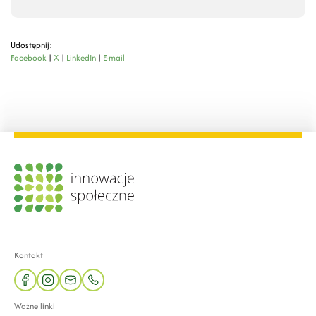
Udostępnij:
Facebook
|
X
|
LinkedIn
|
E-mail
Kontakt
facebook
instagram
mail
phone
Ważne linki