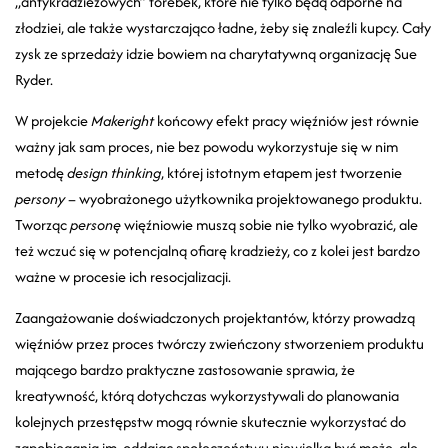
„antykradzieżowych” torebek, które nie tylko będą odporne na
złodziei, ale także wystarczająco ładne, żeby się znaleźli kupcy. Cały
zysk ze sprzedaży idzie bowiem na charytatywną organizację Sue
Ryder.
W projekcie
Makeright
końcowy efekt pracy więźniów jest równie
ważny jak sam proces, nie bez powodu wykorzystuje się w nim
metodę
design thinking
, której istotnym etapem jest tworzenie
persony
– wyobrażonego użytkownika projektowanego produktu.
Tworząc
personę
więźniowie muszą sobie nie tylko wyobrazić, ale
też wczuć się w potencjalną ofiarę kradzieży, co z kolei jest bardzo
ważne w procesie ich resocjalizacji.
Zaangażowanie doświadczonych projektantów, którzy prowadzą
więźniów przez proces twórczy zwieńczony stworzeniem produktu
mającego bardzo praktyczne zastosowanie sprawia, że
kreatywność, którą dotychczas wykorzystywali do planowania
kolejnych przestępstw mogą równie skutecznie wykorzystać do
zapobiegania im, oddając społeczeństwu niewielką być może, ale