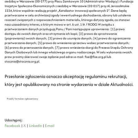
siedzibą w Warszawie (00-277) przy Placu Zamkowym 10 (Administrator Wiodący) i Fundacja
Inicjatyw Społeczno-Ekonomicznych z siedzibą w Warszawie (02-017) przy Al. Jerozolimskie
123A, które wspólnie realizują projekt „Katalizator innowacji społecznych 2”. Dane będą
przetwarzane w celu archiwizacji zgody i ewentualnego dochodzenia, obrony lub ustalenia
roszczeń związanych z rozpowszechnianiem materiału, którego dotyczy zgoda, co stanowi
nasz uzasadniony interes, o którym mowa w art. 6 ust. 1 lit. f RODO. W związku z
przetwarzaniem danych przysługują Panu / Pani następujące uprawnienia: [1] prawo
dostępu do swoich danych oraz otrzymania ich kopii; [2] prawo do sprostowania
(poprawiania) swoich danych; [3] prawo do usunięcia danych; [4] prawo do ograniczenia
przetwarzania danych; [5] prawo do wniesienia sprzeciwu wobec przetwarzania danych;
[6] prawo do przenoszenia danych; [7] prawo wniesienia skargi do Prezesa Urzędu Ochrony
Danych Osobowych lub innego właściwego organu nadzorczego. W celu wykonania swoich
praw prosimy skierować swoje żądanie pod adres e-mail: fise@fise.org.pl lub
stocznia@stocznia.org.pl.
Przesłanie zgłoszenia oznacza akceptację regulaminu rekrutacji,
który jest opublikowany na stronie wydarzenia w dziale Aktualności.
Prześlij formularz zgłoszeniowy
Udostępnij:
Facebook
|
X
|
LinkedIn
|
E-mail