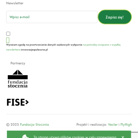
Newsletter
email
Zapisz się!
Wyrażam zgodę na przetwarzanie danych osobowych wyłącznie
na potrzeby związane z wysyłką
newslettera
innowacjespoleczne.pl
Partnerzy
© 2025
Fundacja Stocznia
Projekt i realizacja:
Vecler
i
FlyHigh
x
Ta strona używa plików cookies w celu zapewnienia