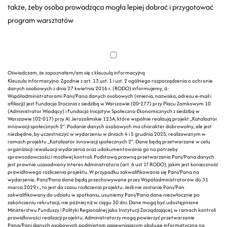
także, żeby osoba prowadząca mogła lepiej dobrać i przygotować
program warsztatów
Oświadczam, że zapoznałem/am się z klauzulą informacyjną
Klauzula informacyjna Zgodnie z art. 13 ust. 1 i ust. 2 ogólnego rozporządzenia o ochronie
danych osobowych z dnia 27 kwietnia 2016 r. (RODO) informujemy, iż:
Współadministratorami Pani/Pana danych osobowych (imienia, nazwiska, adresu e-mail i
afiliacji) jest Fundacja Stocznia z siedzibą w Warszawie (00-277) przy Placu Zamkowym 10
(Administrator Wiodący) i Fundacja Inicjatyw Społeczno-Ekonomicznych z siedzibą w
Warszawie (02-017) przy Al. Jerozolimskie 123A, które wspólnie realizują projekt „Katalizator
innowacji społecznych 2”. Podanie danych osobowych ma charakter dobrowolny, ale jest
niezbędne, by uczestniczyć w wydarzeniu w dniach 4 i 5 grudnia 2025, realizowanym w
ramach projektu „Katalizator innowacji społecznych 2”. Dane będą przetwarzane w celu
organizacji i ewaluacji wydarzenia oraz udokumentowania go na potrzeby
sprawozdawczości i możliwej kontroli. Podstawą prawną przetwarzania Pani/Pana danych
jest prawnie uzasadniony interes Administratora (art. 6 ust 1f RODO), jakim jest konieczność
prawidłowego rozliczenia projektu. W przypadku zakwalifikowania się Pani/Pana na
wydarzenie, Pani/Pana dane będą przechowywane przez Współadministratorów do 31
marca 2029 r., to jest do czasu rozliczenia projektu. Jeśli nie zostanie Pani/Pan
zakwalifikowany do udziału w spotkaniu, usuniemy Pani/Pana dane niezwłocznie po
zakończeniu rekrutacji, nie później niż w ciągu 30 dni. Dane mogą być udostępnione
Ministerstwu Funduszy i Polityki Regionalnej jako Instytucji Zarządzającej, w ramach kontroli
prawidłowości realizacji projektu. Administratorzy mogą powierzyć przetwarzanie
Pana/Pani danych osobowych podmiotom zapewniającym obsługę informatyczną na