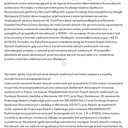
podstawie umów zobowiązujących je do zagwarantowania odpowiedniej ochrony danych
osobowych. W związku z wykorzystaniem przez Fundację Inicjatyw Społeczno-
Ekonomicznych platformy Microsoft Office365, a przez Fundację Stocznia platformy Google
Workspace (G Suite) dane mogą być przetwarzane z wykorzystaniem serwerów
znajdujących się poza obszarem UE. Pani/Pana dane nie będą podlegały profilowaniu.
Posiada Pani/Pana prawo dostępu do treści swoich danych i ich sprostowania, ograniczenia
przetwarzania, wniesienia uzasadnionego sprzeciwu wobec przetwarzania oraz – w
szczególnych przypadkach określonych w RODO – ich usunięcia. W celu skorzystania z tych
praw prosimy o kontakt z Administratorem Wiodącym: stocznia@stocznia.org.pl, +48 22
8270105. Ponadto, ma Pani/Pana prawo wniesienia skargi do Prezesa Urzędu Ochrony
Danych Osobowych, gdy uzna Pan/i, iż przetwarzanie danych osobowych narusza
obowiązujące przepisy w zakresie przetwarzania danych osobowych. W przypadku
jakichkolwiek pytań dotyczących przetwarzania danych na potrzeby ww. wydarzenia
prosimy o kontakt z Administratorem Wiodącym.
Wyrażam zgodę na przetwarzanie danych osobowych potrzeby związane z wysyłką
newslettera innowacjespoleczne.pl
Celem przetwarzania Twoich danych osobowych jest przesyłanie Ci informacji o nowościach
na portalu innowacjespoleczne.pl oraz ciekawych działaniach dotyczących innowacji
społecznych w Polsce i na świecie. Współadministratorami Twoich danych osobowych są:
Fundacja Stocznia z siedzibą w Warszawie (00-277), przy Placu Zamkowym 10, wpisana do
Krajowego Rejestru Sądowego pod numerem KRS 0000324413 oraz Fundacja Inicjatyw
Społeczno-Ekonomicznych z siedzibą w Warszawie (02-017), przy Alejach Jerozolimskich
123A, wpisana do Krajowego Rejestru Sądowego pod numerem KRS 0000026197.
Podstawą prawną przetwarzania jest Twoja zgoda (art. 6 ust. 1 lit. a RODO), którą możesz
wycofać w dowolnym momencie, klikając na specjalny link zamieszczony w każdym
newsletterze. Wycofanie zgody spowoduje niezwłoczne usunięcie Twoich danych z naszych
baz danych, ale nie wpłynie na zgodność przetwarzania dokonanego przed wycofaniem tej