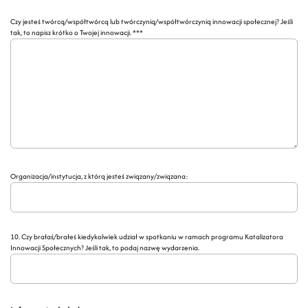
Czy jesteś twórcą/współtwórcą lub twórczynią/współtwórczynią innowacji społecznej? Jeśli
tak, to napisz krótko o Twojej innowacji. ***
Organizacja/instytucja, z którą jesteś związany/związana:
10. Czy brałaś/brałeś kiedykolwiek udział w spotkaniu w ramach programu Katalizatora
Innowacji Społecznych? Jeśli tak, to podaj nazwę wydarzenia.