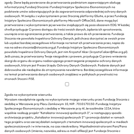
zgody. Dane będą powierzone do przetwarzania podmiotom zapewniającym obsługę
informatyczną Fundacji Stocznia i Fundacji Inicjatyw Społeczno-Ekonomicznych na
podstawie umów zobowiązujących je do zagwarantowania odpowiedniej ochrony danych
osobowych. W związku z wykorzystaniem przez Stocznię platformy GSuite, a przez Fundację
Inicjatyw Społeczno-Ekonomicznych platformy Microsoft Office365, dane mogą być
przetwarzane z wykorzystaniem jej serwerów znajdujących się poza obszarem EOG. W każdej
chwili przysługuje Ci prawo dostępu do treści swoich danych, żądania ich sprostowania,
usunięcia oraz ograniczenia przetwarzania, a także prawo do ich przeniesienia. Fundacja
Stocznia nie powołała Inspektora Ochrony Danych, jeśli chcesz skorzystać ze swoich praw
lub uzyskać bardziej szczegółowe informacje na temat ich przetwarzania przez, napisz do
nas na adres stocznia@stocznia.org.pl. Fundacja Inicjatyw Społeczno-Ekonomicznych
powołała Inspektora Ochrony Danych, jest nim Krzysztof Alcer (krzysztof.alcer@fise.org.pl).
Jeśli uznasz, że przetwarzamy Twoje niezgodnie z prawem, przysługuje Ci prawo wniesienia
skargi do organu do organu nadzorującego przestrzeganie przepisów ochrony danych
osobowych, którym jest Prezes Urzędu Ochrony Danych Osobowych. Podanie danych jest
dobrowolne ale niezbędne do otrzymywania newslettera. Bardziej szczegółowe informacje
na temat przetwarzania danych osobowych znajdziesz w politykach prywatności na
stronach Stoczni i FISE.
Zgoda na wykorzystanie wizerunku
Wyrażam nieodpłatnie zgodę na wykorzystanie mojego wizerunku przez Fundację Stocznia z
siedzibą w Warszawie przy Placu Zamkowym 10, NIP: 7010170150 i Fundację Inicjatyw
Społecznego-Ekonomicznych z siedzibę w Warszawie przy Al. Jerozolimskie 123A, które
wspólnie realizuję projekt "Katalizator innowacji społecznych 2", w następujący sposób:
archiwizacja projektu „Katalizator innowacji społecznych 2” i promocja działań w ramach
tego projektu oraz szerzej działań związanych z tematem innowacji społecznych w mediach
społecznościowych i w internecie, na czas nieokreślony. Współadministratorami Pani/Pana
danych osobowych (imienia, nazwiska, adresu e-mail i afiliacji) jest Fundacja Stocznia z