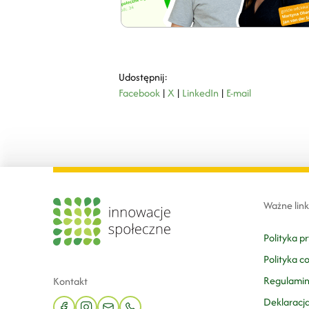
Udostępnij:
Facebook
|
X
|
LinkedIn
|
E-mail
Ważne link
Polityka p
Polityka c
Regulami
Kontakt
Deklaracj
facebook
instagram