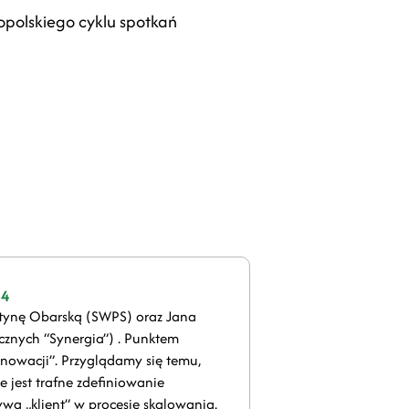
opolskiego cyklu spotkań
34
tynę Obarską (SWPS) oraz Jana
cznych “Synergia”) . Punktem
nnowacji”. Przyglądamy się temu,
 jest trafne zdefiniowanie
ywa „klient” w procesie skalowania.