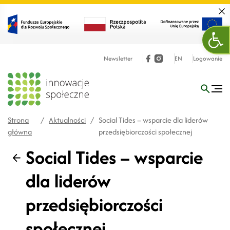
Zamk
Otw
Newsletter
EN
Logowanie
Strona
/
Aktualności
/
Social Tides – wsparcie dla liderów
główna
przedsiębiorczości społecznej
Social Tides – wsparcie
Wstecz
dla liderów
przedsiębiorczości
społecznej