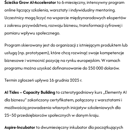
Ścieżka Grow AI-Accelerator
to 6-miesięczny, intensywny program
online łączący szkolenia, warsztaty i indywidualny mentoring.
Uczestnicy mogą liczyć na wsparcie międzynarodowych ekspertów
z zakresu przywództwa, rozwoju biznesu, transformacji cyfrowej i
pomiaru wpływu społecznego.
Program skierowany jest do organizacji z istniejącym produktem lub
usługą (np. prototypem), które chcą rozwinąć swoje kompetencje
biznesowe i wzmocnić pozycję na rynku europejskim. W ramach
programu można uzyskać dofinansowanie do 250 000 dolarów.
Termin zgłoszeń upływa 16 grudnia 2025 r.
AI Tides – Capacity Building
to czterotygodniowy kurs „Elementy AI
dla biznesu” zakończony certyfikatem, połączony z warsztatami i
możliwością prowadzenia własnych inicjatyw szkoleniowych dla
25–50 przedsiębiorców społecznych w danym kraju.
Aspire-Incubator
to dwumiesięczny inkubator dla początkujących