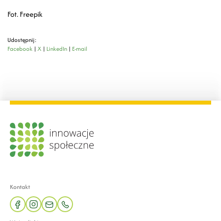
Fot. Freepik
Udostępnij:
Facebook
|
X
|
LinkedIn
|
E-mail
Kontakt
facebook
instagram
mail
phone