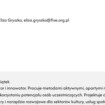
iza Gryszko, eliza.gryszko@fise.org.pl
iątek
kator i innowator. Pracuje metodami aktywnymi, opartym
ykorzystaniu potencjału osób uczestniczących. Projektuje
i gry i narzędzia rozwojowe dla sektorów kultury, usług społ