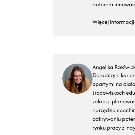
autorem innowacji
Więcej informacji:
Angelika Rzeźwic
Doradczyni karier
opartymi na dial
środowiskach eduk
zakresu planowani
narzędzia coachi
odkrywaniu poten
rynku pracy z ind