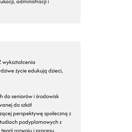
acji, administracji i
Z wykształcenia
dziwe życie edukują dzieci,
ch do seniorów i środowisk
anej do szkół
zącej perspektywę społeczną z
a studiach podyplomowych z
teorii rozwoju i procesu