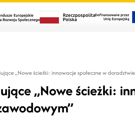
ciujące „Nowe ścieżki: innowacje społeczne w doradzt
iujące „Nowe ścieżki: i
 zawodowym”