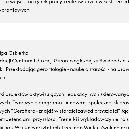
do wejścia na rynek pracy, realizowanych w sektorze eduk
ybranżowych.
lga Oskierko
dacji Centrum Edukacji Gerontologicznej ze Świebodzic. 
i. Przekładając gerontologię - naukę o starości - na praw
ch.
torki projektów aktywizujących i edukacyjnych skierowany
ch. Twórczynie programu - innowacji społecznej skierow
h “GeroHero - znajdź w starości zawód przyszłości” łąc
ompetencjami przyszłości. Trenerki i wykładowczynie n
i na UWr i Uniwersytetach Trzeciego Wieku. Zwolenniczki 