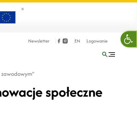
Zamknij banner
Otw
Newsletter
EN
Logowanie
wie zawodowym”
nnowacje społeczne