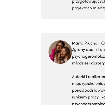
przygotowujących 
projektach międz
Marta Prucnal i O
Zgrany duet z Fun
psychogerontolożk
młodzież i dorosły
Autorki i realiza
międzypokoleniowy
ponadpodstawowyc
rynkiem pracy i k
psychogerontologi